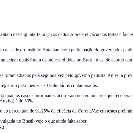
ntam nesta quinta-feira (7) os dados sobre a eficácia dos testes clínico
a na sede do Instituto Butantan, com participação do governador pauli
 antecipar quais foram os índices obtidos no Brasil, mas, de acordo co
as foram adiados pela segunda vez pelo governo paulista. Antes, a prev
 registrou pelo menos 170 voluntários contaminados.
do quantos casos confirmados ocorreram nos voluntários que recebera
(Anvisa) é de 50%.
o ao percentual de 91,25% de eficácia da CoronaVac em testes prelimina
ulgada no Brasil; veja o que ainda falta saber
ogo