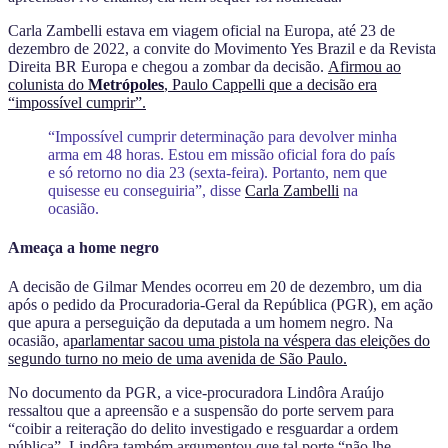
Carla Zambelli estava em viagem oficial na Europa, até 23 de
dezembro de 2022, a convite do Movimento Yes Brazil e da Revista
Direita BR Europa e chegou a zombar da decisão.
Afirmou ao
colunista do
Metrópoles
, Paulo Cappelli que a decisão era
“impossível cumprir”.
“Impossível cumprir determinação para devolver minha
arma em 48 horas. Estou em missão oficial fora do país
e só retorno no dia 23 (sexta-feira). Portanto, nem que
quisesse eu conseguiria”, disse
Carla Zambelli
na
ocasião.
Ameaça a home negro
A decisão de Gilmar Mendes ocorreu em 20 de dezembro, um dia
após o pedido da Procuradoria-Geral da República (PGR), em ação
que apura a perseguição da deputada a um homem negro. Na
ocasião, a
parlamentar sacou uma pistola na véspera das eleições do
segundo turno no meio de uma avenida de São Paulo.
No documento da PGR, a vice-procuradora Lindôra Araújo
ressaltou que a apreensão e a suspensão do porte servem para
“coibir a reiteração do delito investigado e resguardar a ordem
pública”. Lindôra também argumentou que tal porte “não lhe