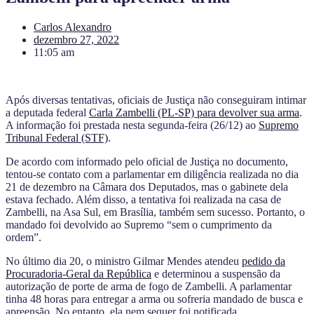
Carlos Alexandro
dezembro 27, 2022
11:05 am
Após diversas tentativas, oficiais de Justiça não conseguiram intimar
a deputada federal
Carla Zambelli (PL-SP) para devolver sua arma
.
A informação foi prestada nesta segunda-feira (26/12) ao
Supremo
Tribunal Federal (STF)
.
De acordo com informado pelo oficial de Justiça no documento,
tentou-se contato com a parlamentar em diligência realizada no dia
21 de dezembro na Câmara dos Deputados, mas o gabinete dela
estava fechado. Além disso, a tentativa foi realizada na casa de
Zambelli, na Asa Sul, em Brasília, também sem sucesso. Portanto, o
mandado foi devolvido ao Supremo “sem o cumprimento da
ordem”.
No último dia 20, o ministro Gilmar Mendes atendeu
pedido da
Procuradoria-Geral da República
e determinou a suspensão da
autorização de porte de arma de fogo de Zambelli. A parlamentar
tinha 48 horas para entregar a arma ou sofreria mandado de busca e
apreensão. No entanto, ela nem sequer foi notificada.