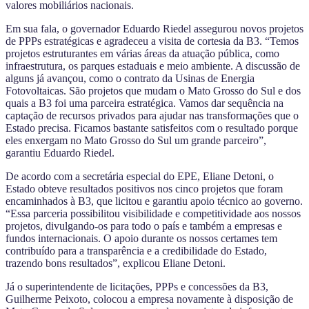
valores mobiliários nacionais.
Em sua fala, o governador Eduardo Riedel assegurou novos projetos
de PPPs estratégicas e agradeceu a visita de cortesia da B3. “Temos
projetos estruturantes em várias áreas da atuação pública, como
infraestrutura, os parques estaduais e meio ambiente. A discussão de
alguns já avançou, como o contrato da Usinas de Energia
Fotovoltaicas. São projetos que mudam o Mato Grosso do Sul e dos
quais a B3 foi uma parceira estratégica. Vamos dar sequência na
captação de recursos privados para ajudar nas transformações que o
Estado precisa. Ficamos bastante satisfeitos com o resultado porque
eles enxergam no Mato Grosso do Sul um grande parceiro”,
garantiu Eduardo Riedel.
De acordo com a secretária especial do EPE, Eliane Detoni, o
Estado obteve resultados positivos nos cinco projetos que foram
encaminhados à B3, que licitou e garantiu apoio técnico ao governo.
“Essa parceria possibilitou visibilidade e competitividade aos nossos
projetos, divulgando-os para todo o país e também a empresas e
fundos internacionais. O apoio durante os nossos certames tem
contribuído para a transparência e a credibilidade do Estado,
trazendo bons resultados”, explicou Eliane Detoni.
Já o superintendente de licitações, PPPs e concessões da B3,
Guilherme Peixoto, colocou a empresa novamente à disposição de