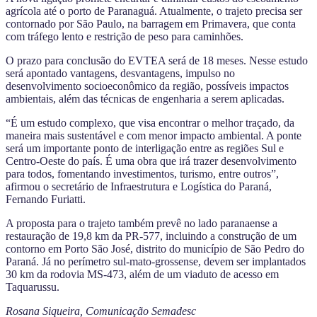
agrícola até o porto de Paranaguá. Atualmente, o trajeto precisa ser
contornado por São Paulo, na barragem em Primavera, que conta
com tráfego lento e restrição de peso para caminhões.
O prazo para conclusão do EVTEA será de 18 meses. Nesse estudo
será apontado vantagens, desvantagens, impulso no
desenvolvimento socioeconômico da região, possíveis impactos
ambientais, além das técnicas de engenharia a serem aplicadas.
“É um estudo complexo, que visa encontrar o melhor traçado, da
maneira mais sustentável e com menor impacto ambiental. A ponte
será um importante ponto de interligação entre as regiões Sul e
Centro-Oeste do país. É uma obra que irá trazer desenvolvimento
para todos, fomentando investimentos, turismo, entre outros”,
afirmou o secretário de Infraestrutura e Logística do Paraná,
Fernando Furiatti.
A proposta para o trajeto também prevê no lado paranaense a
restauração de 19,8 km da PR-577, incluindo a construção de um
contorno em Porto São José, distrito do município de São Pedro do
Paraná. Já no perímetro sul-mato-grossense, devem ser implantados
30 km da rodovia MS-473, além de um viaduto de acesso em
Taquarussu.
Rosana Siqueira, Comunicação Semadesc