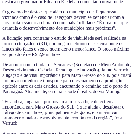
destaca o governador Eduardo Riedel ao comentar a nova ponte.
O governador destaca que além do município de Taquarussu,
vizinhos como é o caso de Batayporã devem se beneficiar com a
nova rota levando ao Paraná com mais facilidade. “É uma rota que
estimula o desenvolvimento dos municípios mais próximos”.
A licitação para contratar o estudo de viabilidade será realizada na
próxima terça-feira (31), em pregão eletrônico – sistema onde os
lances são feitos e vence quem der o menor lance. O preço máximo
estipulado é de R$ 2,9 milhões.
De acordo com o titular da Semadesc (Secretaria de Meio Ambiente,
Desenvolvimento, Ciência, Tecnologia e Inovação), Jaime Verruck,
a ligação é de vital importância para Mato Grosso do Sul, pois criará
um novo corredor de transporte para o escoamento da produção
agrícola entre os dois estados, encurtando o caminho até o porto de
Paranaguá. Atualmente, esse transporte é realizado via Maringá.
“Esta obra, angariada por nós no ano passado, é de extrema
importância para Mato Grosso do Sul, já que ajuda a desafogar o
tráfego de caminhões, principalmente de grãos, e também vai
promover o maior desenvolvimento econômico da região”, frisa
Verruck.
A nova ligação promete encurtar e diminuir custos do escoamento