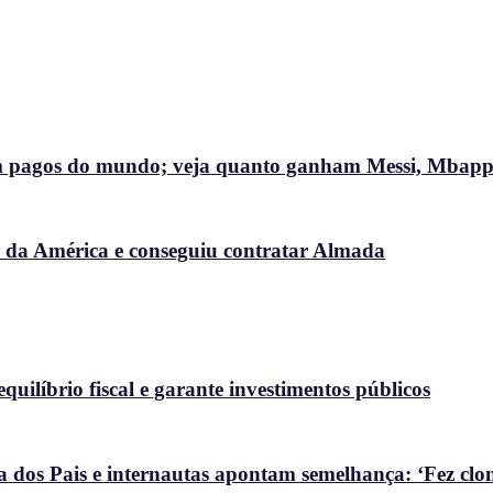
bem pagos do mundo; veja quanto ganham Messi, Mbappé
a da América e conseguiu contratar Almada
uilíbrio fiscal e garante investimentos públicos
 dos Pais e internautas apontam semelhança: ‘Fez clon