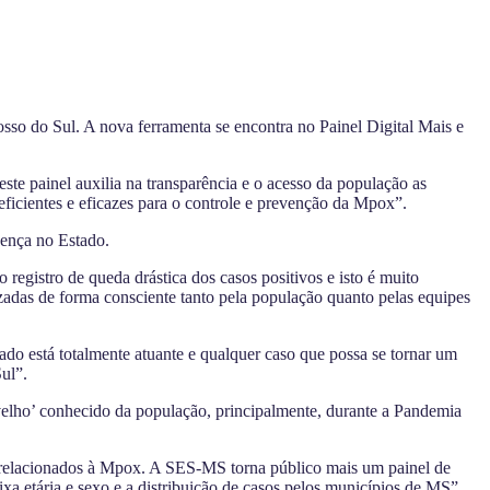
so do Sul. A nova ferramenta se encontra no Painel Digital Mais e
te painel auxilia na transparência e o acesso da população as
ficientes e eficazes para o controle e prevenção da Mpox”.
oença no Estado.
egistro de queda drástica dos casos positivos e isto é muito
zadas de forma consciente tanto pela população quanto pelas equipes
ado está totalmente atuante e qualquer caso que possa se tornar um
ul”.
velho’ conhecido da população, principalmente, durante a Pandemia
os relacionados à Mpox. A SES-MS torna público mais um painel de
ixa etária e sexo e a distribuição de casos pelos municípios de MS”,