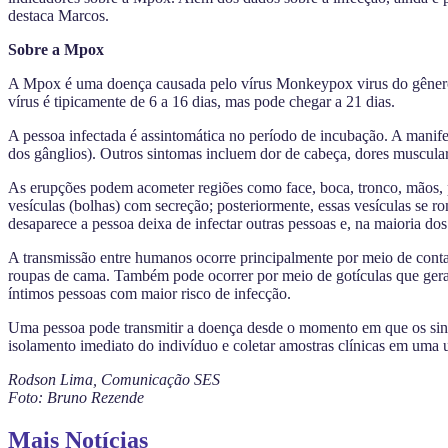
destaca Marcos.
Sobre a Mpox
A Mpox é uma doença causada pelo vírus Monkeypox virus do gênero O
vírus é tipicamente de 6 a 16 dias, mas pode chegar a 21 dias.
A pessoa infectada é assintomática no período de incubação. A manifes
dos gânglios). Outros sintomas incluem dor de cabeça, dores musculare
As erupções podem acometer regiões como face, boca, tronco, mãos, p
vesículas (bolhas) com secreção; posteriormente, essas vesículas se 
desaparece a pessoa deixa de infectar outras pessoas e, na maioria d
A transmissão entre humanos ocorre principalmente por meio de contat
roupas de cama. Também pode ocorrer por meio de gotículas que geralm
íntimos pessoas com maior risco de infecção.
Uma pessoa pode transmitir a doença desde o momento em que os sint
isolamento imediato do indivíduo e coletar amostras clínicas em uma 
Rodson Lima, Comunicação SES
Foto: Bruno Rezende
Mais Notícias