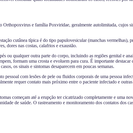
rthopoxvirus e família Poxviridae, geralmente autolimitada, cujos si
tação cutânea típica é do tipo papulovesicular (manchas vermelhas), pr
s, dores nas costas, calafrios e exaustão.
és ou qualquer outra parte do corpo, incluindo as regiões genital e a
rompem, formam uma crosta e evoluem para cura. É importante destacar q
os casos, os sinais e sintomas desaparecem em poucas semanas.
o pessoal com lesões de pele ou fluidos corporais de uma pessoa infec
ente requer contato mais próximo entre o paciente infectado e outras p
omas começam até a erupção ter cicatrizado completamente e uma nova
unidade de saúde. O rastreamento e monitoramento dos contatos dos cas