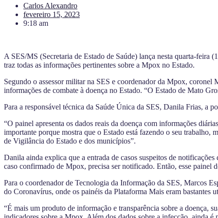
Carlos Alexandro
fevereiro 15, 2023
9:18 am
A SES/MS (Secretaria de Estado de Saúde) lança nesta quarta-feira (
traz todas as informações pertinentes sobre a Mpox no Estado.
Segundo o assessor militar na SES e coordenador da Mpox, coronel Mar
informações de combate à doença no Estado. “O Estado de Mato Grosso 
Para a responsável técnica da Saúde Única da SES, Danila Frias, a p
“O painel apresenta os dados reais da doença com informações diárias
importante porque mostra que o Estado está fazendo o seu trabalho, m
de Vigilância do Estado e dos municípios”.
Danila ainda explica que a entrada de casos suspeitos de notificaçõe
caso confirmado de Mpox, precisa ser notificado. Então, esse painel 
Para o coordenador de Tecnologia da Informação da SES, Marcos Espín
do Coronavírus, onde os painéis da Plataforma Mais eram bastantes ut
“É mais um produto de informação e transparência sobre a doença, su
indicadores sobre a Mpox. Além dos dados sobre a infecção, ainda é pos