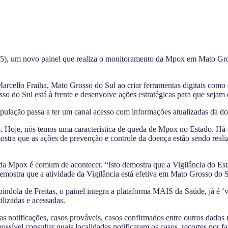
15), um novo painel que realiza o monitoramento da Mpox em Mato Gros
cello Fraiha, Mato Grosso do Sul ao criar ferramentas digitais como es
do Sul está à frente e desenvolve ações estratégicas para que sejam e
opulação passa a ter um canal acesso com informações atualizadas da d
. Hoje, nós temos uma característica de queda de Mpox no Estado. Há o r
ostra que as ações de prevenção e controle da doença estão sendo reali
s da Mpox é comum de acontecer. “Isto demostra que a Vigilância do Est
demostra que a atividade da Vigilância está efetiva em Mato Grosso do S
dola de Freitas, o painel integra a plataforma MAIS da Saúde, já é ‘
ilizadas e acessadas.
as notificações, casos prováveis, casos confirmados entre outros dad
sível consultar quais localidades notificaram os casos, recortes por fa