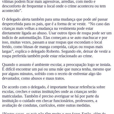
vítimas podem ficar mais agressivas, arredias, com medo e
desconforto de frequentar o local onde o crime aconteceu ou tem
acontecido”.
O delegado alerta também para uma mudança que pode até passar
despercebida para os pais, que é a forma de se vestir. “No caso das
crianças mais velhas a mudança na vestimenta pode estar
diretamente ligada ao abuso. Usar outros tipos de roupa pode ser um
indício de automutilação. Elas começam a se auto machucar e por
isso, muitas vezes, passam a usar roupas que escondam o local
ferido, como blusas de manga comprida, calças ou roupas mais
largas”, explica o delegado Roberto. Segundo ele, deixar de vestir a
roupa preferida também pode estar relacionado ao crime.
Quando o assunto é ambiente escolar, a preocupação logo se instala.
É difícil encontrar um pai ou uma mãe que nunca tenha, mesmo que
por alguns minutos, sofrido com o receio de enfrentar algo tão
devastador, como abusos e maus tratos.
De acordo com o delegado, é importante buscar referência sobre
escolas, creches e outras instituições onde as crianças serão
matriculadas. Também é preciso averiguar se há por parte da
instituição o cuidado em checar funcionários, professores, a
avaliação de condutas, currículos, entre outras medidas.
“Nestes casos, os pais não têm muito o que fazer. Então, além de