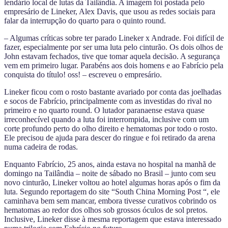
lendário local de lutas da Tailândia. A imagem foi postada pelo
empresário de Lineker, Alex Davis, que usou as redes sociais para
falar da interrupção do quarto para o quinto round.
– Algumas críticas sobre ter parado Lineker x Andrade. Foi difícil de
fazer, especialmente por ser uma luta pelo cinturão. Os dois olhos de
John estavam fechados, tive que tomar aquela decisão. A segurança
vem em primeiro lugar. Parabéns aos dois homens e ao Fabrício pela
conquista do título! oss! – escreveu o empresário.
Lineker ficou com o rosto bastante avariado por conta das joelhadas
e socos de Fabrício, principalmente com as investidas do rival no
primeiro e no quarto round. O lutador paranaense estava quase
irreconhecível quando a luta foi interrompida, inclusive com um
corte profundo perto do olho direito e hematomas por todo o rosto.
Ele precisou de ajuda para descer do ringue e foi retirado da arena
numa cadeira de rodas.
Enquanto Fabrício, 25 anos, ainda estava no hospital na manhã de
domingo na Tailândia – noite de sábado no Brasil – junto com seu
novo cinturão, Lineker voltou ao hotel algumas horas após o fim da
luta. Segundo reportagem do site “South China Morning Post “, ele
caminhava bem sem mancar, embora tivesse curativos cobrindo os
hematomas ao redor dos olhos sob grossos óculos de sol pretos.
Inclusive, Lineker disse à mesma reportagem que estava interessado