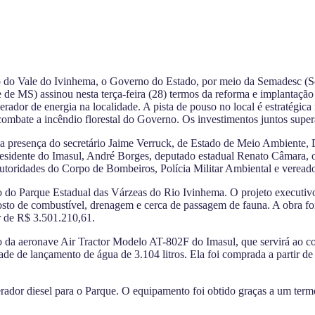
ão do Vale do Ivinhema, o Governo do Estado, por meio da Semadesc 
e de MS) assinou nesta terça-feira (28) termos da reforma e implanta
ador de energia na localidade. A pista de pouso no local é estratégica 
 combate a incêndio florestal do Governo. Os investimentos juntos supe
m a presença do secretário Jaime Verruck, de Estado de Meio Ambiente,
sidente do Imasul, André Borges, deputado estadual Renato Câmara, o pr
autoridades do Corpo de Bombeiros, Polícia Militar Ambiental e vereado
 do Parque Estadual das Várzeas do Rio Ivinhema. O projeto executivo
osto de combustível, drenagem e cerca de passagem de fauna. A obra 
r de R$ 3.501.210,61.
o da aeronave Air Tractor Modelo AT-802F do Imasul, que servirá ao com
ade de lançamento de água de 3.104 litros. Ela foi comprada a partir 
erador diesel para o Parque. O equipamento foi obtido graças a um t