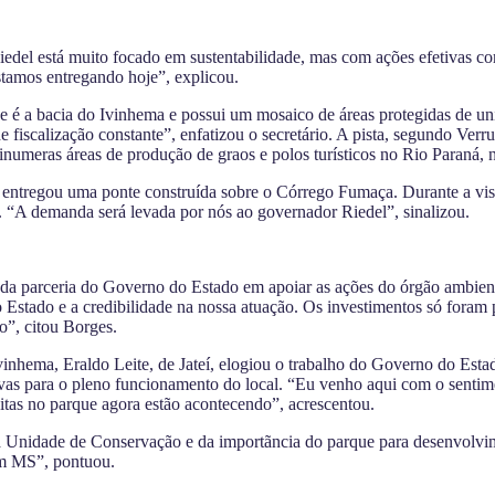
edel está muito focado em sustentabilidade, mas com ações efetivas co
stamos entregando hoje”, explicou.
 é a bacia do Ivinhema e possui um mosaico de áreas protegidas de uni
 fiscalização constante”, enfatizou o secretário. A pista, segundo Verru
 inumeras áreas de produção de graos e polos turísticos no Rio Paraná,
 entregou uma ponte construída sobre o Córrego Fumaça. Durante a visit
. “A demanda será levada por nós ao governador Riedel”, sinalizou.
 da parceria do Governo do Estado em apoiar as ações do órgão ambient
Estado e a credibilidade na nossa atuação. Os investimentos só foram 
o”, citou Borges.
inhema, Eraldo Leite, de Jateí, elogiou o trabalho do Governo do Est
tivas para o pleno funcionamento do local. “Eu venho aqui com o sentim
tas no parque agora estão acontecendo”, acrescentou.
a Unidade de Conservação e da importãncia do parque para desenvolvim
em MS”, pontuou.