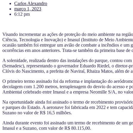
Carlos Alexandro
março 1, 2023
6:12 pm
Visando incrementar as ações de proteção do meio ambiente na regi
Ciência, Tecnologia e Inovação) e Imasul (Instituto de Meio Ambient
ocasião também foi entregue um avião de combate a incêndios e um ger
ocorrências em anos anteriores. Trata-se também da primeira base de
A solenidade, realizada dentro das instalações do parque, contou co
(Semadesc), representando o governador Eduardo Riedel, o diretor-pre
Clóvis do Nascimento, a prefeita de Naviraí, Rhaiza Matos, além de 
O primeiro termo assinado foi da reforma e implantação do aeródromo
decolagem com 1.200 metros, terraplenagem do desvio do acesso e p
Ambiental celebrado entre Imasul e a empresa Neomille S/A, no valo
Na oportunidade ainda foi assinado o termo de recebimento provisóri
e parques do Estado. A aeronave foi fabricada em 2022 e tem capacid
Suzano no valor de R$ 16,5 milhões.
Ainda durante evento foi assinado um termo de recebimento de um g
Imasul e a Suzano, com valor de R$ 80.115,00.