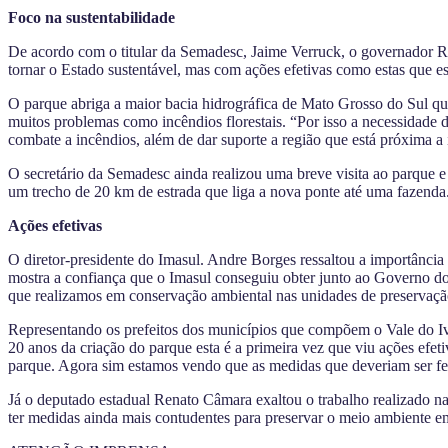
Foco na sustentabilidade
De acordo com o titular da Semadesc, Jaime Verruck, o governador Ri
tornar o Estado sustentável, mas com ações efetivas como estas que e
O parque abriga a maior bacia hidrográfica de Mato Grosso do Sul que
muitos problemas como incêndios florestais. “Por isso a necessidade de
combate a incêndios, além de dar suporte a região que está próxima a
O secretário da Semadesc ainda realizou uma breve visita ao parque e
um trecho de 20 km de estrada que liga a nova ponte até uma fazenda
Ações efetivas
O diretor-presidente do Imasul. Andre Borges ressaltou a importância
mostra a confiança que o Imasul conseguiu obter junto ao Governo do 
que realizamos em conservação ambiental nas unidades de preservaçã
Representando os prefeitos dos municípios que compõem o Vale do Iv
20 anos da criação do parque esta é a primeira vez que viu ações efe
parque. Agora sim estamos vendo que as medidas que deveriam ser fei
Já o deputado estadual Renato Câmara exaltou o trabalho realizado n
ter medidas ainda mais contudentes para preservar o meio ambiente 