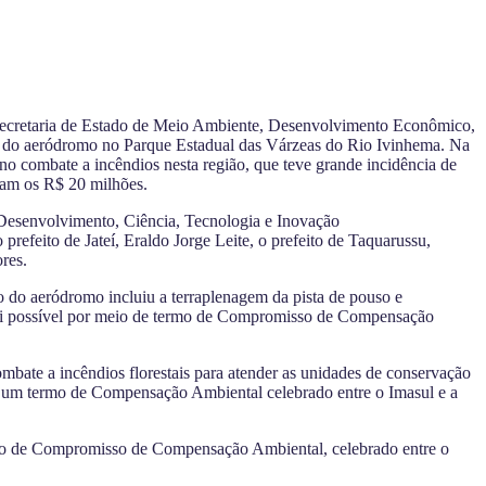
(Secretaria de Estado de Meio Ambiente, Desenvolvimento Econômico,
ção do aeródromo no Parque Estadual das Várzeas do Rio Ivinhema. Na
no combate a incêndios nesta região, que teve grande incidência de
ram os R$ 20 milhões.
 Desenvolvimento, Ciência, Tecnologia e Inovação
efeito de Jateí, Eraldo Jorge Leite, o prefeito de Taquarussu,
res.
 do aeródromo incluiu a terraplenagem da pista de pouso e
foi possível por meio de termo de Compromisso de Compensação
bate a incêndios florestais para atender as unidades de conservação
de um termo de Compensação Ambiental celebrado entre o Imasul e a
ermo de Compromisso de Compensação Ambiental, celebrado entre o