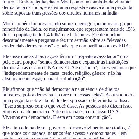
futuro”. Embora tenha citado Modi como um símbolo da vibrante
democracia da Índia, ele deu uma resposta evasiva a uma pergunta
sobre supostas transgressões dos direitos humanos na Índia.
Modi também foi pressionado sobre a perseguição ao maior grupo
minoritário da Índia, os muçulmanos, que representam mais de 15%
de sua população de 1,4 bilhão de habitantes. Ele denunciou
descaradamente a pergunta e fez um sermão sobre as “elevadas
credenciais democráticas” do país, que compartilha com os EUA.
Ele disse que as duas nações têm um “respeito avassalador” uma
pela outra porque “somos democracias e expandir as instituições
democráticas está no DNA dos EUA e da Índia”, acrescentando que
“independentemente de casta, credo, religião, gênero, não há
absolutamente espaço para discriminação”.
Ele afirmou que “não há democracia na ausência de direitos
humanos, pois a democracia corre em nossas veias”. Ao responder a
uma pergunta sobre liberdade de expressão, o líder indiano disse:
“Estou surpreso com o que você disse. As pessoas não dizem isso.
Somos uma democracia. A democracia está em nosso DNA.
Vivemos em democracia. E está em nossa constituição”.
Ele citou o lema de seu governo – desenvolvimento para todos, já
que todos os cidadãos indianos têm acesso a comodidades – em
contraste com a percepção popular no mundo ocidental.