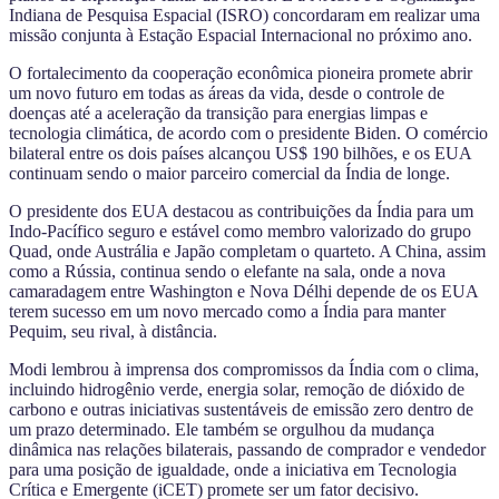
Indiana de Pesquisa Espacial (ISRO) concordaram em realizar uma
missão conjunta à Estação Espacial Internacional no próximo ano.
O fortalecimento da cooperação econômica pioneira promete abrir
um novo futuro em todas as áreas da vida, desde o controle de
doenças até a aceleração da transição para energias limpas e
tecnologia climática, de acordo com o presidente Biden. O comércio
bilateral entre os dois países alcançou US$ 190 bilhões, e os EUA
continuam sendo o maior parceiro comercial da Índia de longe.
O presidente dos EUA destacou as contribuições da Índia para um
Indo-Pacífico seguro e estável como membro valorizado do grupo
Quad, onde Austrália e Japão completam o quarteto. A China, assim
como a Rússia, continua sendo o elefante na sala, onde a nova
camaradagem entre Washington e Nova Délhi depende de os EUA
terem sucesso em um novo mercado como a Índia para manter
Pequim, seu rival, à distância.
Modi lembrou à imprensa dos compromissos da Índia com o clima,
incluindo hidrogênio verde, energia solar, remoção de dióxido de
carbono e outras iniciativas sustentáveis de emissão zero dentro de
um prazo determinado. Ele também se orgulhou da mudança
dinâmica nas relações bilaterais, passando de comprador e vendedor
para uma posição de igualdade, onde a iniciativa em Tecnologia
Crítica e Emergente (iCET) promete ser um fator decisivo.