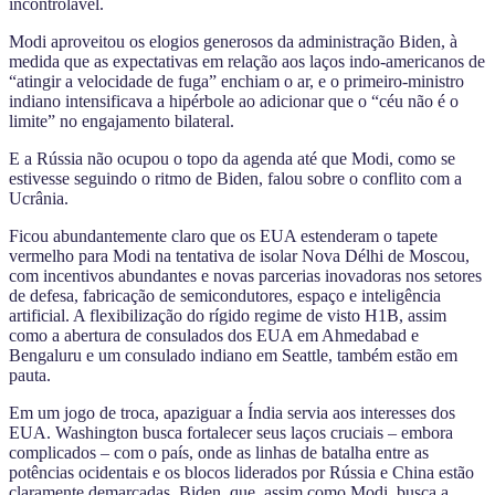
incontrolável.
Modi aproveitou os elogios generosos da administração Biden, à
medida que as expectativas em relação aos laços indo-americanos de
“atingir a velocidade de fuga” enchiam o ar, e o primeiro-ministro
indiano intensificava a hipérbole ao adicionar que o “céu não é o
limite” no engajamento bilateral.
E a Rússia não ocupou o topo da agenda até que Modi, como se
estivesse seguindo o ritmo de Biden, falou sobre o conflito com a
Ucrânia.
Ficou abundantemente claro que os EUA estenderam o tapete
vermelho para Modi na tentativa de isolar Nova Délhi de Moscou,
com incentivos abundantes e novas parcerias inovadoras nos setores
de defesa, fabricação de semicondutores, espaço e inteligência
artificial. A flexibilização do rígido regime de visto H1B, assim
como a abertura de consulados dos EUA em Ahmedabad e
Bengaluru e um consulado indiano em Seattle, também estão em
pauta.
Em um jogo de troca, apaziguar a Índia servia aos interesses dos
EUA. Washington busca fortalecer seus laços cruciais – embora
complicados – com o país, onde as linhas de batalha entre as
potências ocidentais e os blocos liderados por Rússia e China estão
claramente demarcadas. Biden, que, assim como Modi, busca a