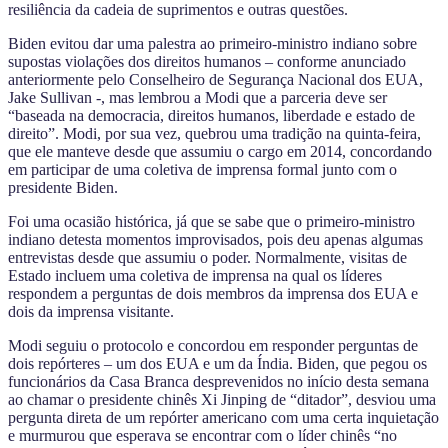
resiliência da cadeia de suprimentos e outras questões.
Biden evitou dar uma palestra ao primeiro-ministro indiano sobre
supostas violações dos direitos humanos – conforme anunciado
anteriormente pelo Conselheiro de Segurança Nacional dos EUA,
Jake Sullivan -, mas lembrou a Modi que a parceria deve ser
“baseada na democracia, direitos humanos, liberdade e estado de
direito”. Modi, por sua vez, quebrou uma tradição na quinta-feira,
que ele manteve desde que assumiu o cargo em 2014, concordando
em participar de uma coletiva de imprensa formal junto com o
presidente Biden.
Foi uma ocasião histórica, já que se sabe que o primeiro-ministro
indiano detesta momentos improvisados, pois deu apenas algumas
entrevistas desde que assumiu o poder. Normalmente, visitas de
Estado incluem uma coletiva de imprensa na qual os líderes
respondem a perguntas de dois membros da imprensa dos EUA e
dois da imprensa visitante.
Modi seguiu o protocolo e concordou em responder perguntas de
dois repórteres – um dos EUA e um da Índia. Biden, que pegou os
funcionários da Casa Branca desprevenidos no início desta semana
ao chamar o presidente chinês Xi Jinping de “ditador”, desviou uma
pergunta direta de um repórter americano com uma certa inquietação
e murmurou que esperava se encontrar com o líder chinês “no