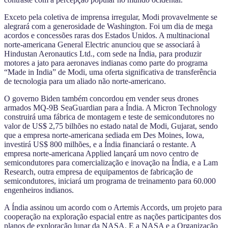
Exceto pela coletiva de imprensa irregular, Modi provavelmente se
alegrará com a generosidade de Washington. Foi um dia de mega
acordos e concessões raras dos Estados Unidos. A multinacional
norte-americana General Electric anunciou que se associará à
Hindustan Aeronautics Ltd., com sede na Índia, para produzir
motores a jato para aeronaves indianas como parte do programa
“Made in India” de Modi, uma oferta significativa de transferência
de tecnologia para um aliado não norte-americano.
O governo Biden também concordou em vender seus drones
armados MQ-9B SeaGuardian para a Índia. A Micron Technology
construirá uma fábrica de montagem e teste de semicondutores no
valor de US$ 2,75 bilhões no estado natal de Modi, Gujarat, sendo
que a empresa norte-americana sediada em Des Moines, Iowa,
investirá US$ 800 milhões, e a Índia financiará o restante. A
empresa norte-americana Applied lançará um novo centro de
semicondutores para comercialização e inovação na Índia, e a Lam
Research, outra empresa de equipamentos de fabricação de
semicondutores, iniciará um programa de treinamento para 60.000
engenheiros indianos.
A Índia assinou um acordo com o Artemis Accords, um projeto para
cooperação na exploração espacial entre as nações participantes dos
planos de exploração lunar da NASA. E a NASA e a Organização