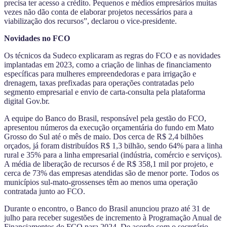
precisa ter acesso a crédito. Pequenos e médios empresários muitas
vezes não dão conta de elaborar projetos necessários para a
viabilização dos recursos”, declarou o vice-presidente.
Novidades no FCO
Os técnicos da Sudeco explicaram as regras do FCO e as novidades
implantadas em 2023, como a criação de linhas de financiamento
específicas para mulheres empreendedoras e para irrigação e
drenagem, taxas prefixadas para operações contratadas pelo
segmento empresarial e envio de carta-consulta pela plataforma
digital Gov.br.
A equipe do Banco do Brasil, responsável pela gestão do FCO,
apresentou números da execução orçamentária do fundo em Mato
Grosso do Sul até o mês de maio. Dos cerca de R$ 2,4 bilhões
orçados, já foram distribuídos R$ 1,3 bilhão, sendo 64% para a linha
rural e 35% para a linha empresarial (indústria, comércio e serviços).
A média de liberação de recursos é de R$ 358,1 mil por projeto, e
cerca de 73% das empresas atendidas são de menor porte. Todos os
municípios sul-mato-grossenses têm ao menos uma operação
contratada junto ao FCO.
Durante o encontro, o Banco do Brasil anunciou prazo até 31 de
julho para receber sugestões de incremento à Programação Anual de
Financiamentos do FCO para 2024. De acordo com o secretário