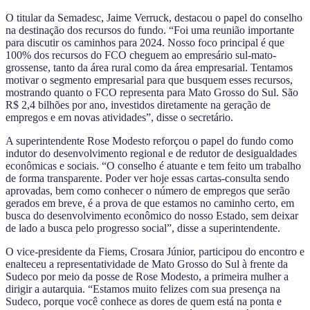
O titular da Semadesc, Jaime Verruck, destacou o papel do conselho
na destinação dos recursos do fundo. “Foi uma reunião importante
para discutir os caminhos para 2024. Nosso foco principal é que
100% dos recursos do FCO cheguem ao empresário sul-mato-
grossense, tanto da área rural como da área empresarial. Tentamos
motivar o segmento empresarial para que busquem esses recursos,
mostrando quanto o FCO representa para Mato Grosso do Sul. São
R$ 2,4 bilhões por ano, investidos diretamente na geração de
empregos e em novas atividades”, disse o secretário.
A superintendente Rose Modesto reforçou o papel do fundo como
indutor do desenvolvimento regional e de redutor de desigualdades
econômicas e sociais. “O conselho é atuante e tem feito um trabalho
de forma transparente. Poder ver hoje essas cartas-consulta sendo
aprovadas, bem como conhecer o número de empregos que serão
gerados em breve, é a prova de que estamos no caminho certo, em
busca do desenvolvimento econômico do nosso Estado, sem deixar
de lado a busca pelo progresso social”, disse a superintendente.
O vice-presidente da Fiems, Crosara Júnior, participou do encontro e
enalteceu a representatividade de Mato Grosso do Sul à frente da
Sudeco por meio da posse de Rose Modesto, a primeira mulher a
dirigir a autarquia. “Estamos muito felizes com sua presença na
Sudeco, porque você conhece as dores de quem está na ponta e