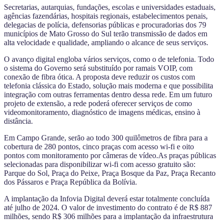
Secretarias, autarquias, fundações, escolas e universidades estaduais,
agências fazendárias, hospitais regionais, estabelecimentos penais,
delegacias de polícia, defensorias públicas e procuradorias dos 79
municípios de Mato Grosso do Sul terão transmissão de dados em
alta velocidade e qualidade, ampliando o alcance de seus serviços.
O avanço digital engloba vários serviços, como o de telefonia. Todo
o sistema do Governo será substituído por ramais VOIP, com
conexão de fibra ótica. A proposta deve reduzir os custos com
telefonia clássica do Estado, solução mais moderna e que possibilita
integração com outras ferramentas dentro dessa rede. Em um futuro
projeto de extensão, a rede poderá oferecer serviços de como
videomonitoramento, diagnóstico de imagens médicas, ensino à
distância.
Em Campo Grande, serão ao todo 300 quilômetros de fibra para a
cobertura de 280 pontos, cinco praças com acesso wi-fi e oito
pontos com monitoramento por câmeras de vídeo.As praças públicas
selecionadas para disponibilizar wi-fi com acesso gratuito são:
Parque do Sol, Praça do Peixe, Praça Bosque da Paz, Praça Recanto
dos Pássaros e Praça República da Bolívia.
A implantação da Infovia Digital deverá estar totalmente concluída
até julho de 2024. O valor de investimento do contrato é de R$ 887
milhões, sendo R$ 306 milhões para a implantação da infraestrutura