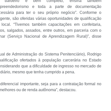
 barbeiro é bem completo, ensina também
preendedorismo e toda a parte de documentação
cessária para ter o seu próprio negócio”. Conforme o
igente, são oferidas várias oportunidades de qualificação
 local. “Tivemos também capacitações em confeitaria,
los, salgados, assados, entre outros, em parceria com o
nar (Serviço Nacional de Aprendizagem Rural)”, disse
ual de Administração do Sistema Penitenciário), Rodrigo
alificação ofertados à população carcerária no Estado
onsiderando que a dificuldade de ingresso no mercado de
idiário, mesmo que tenha cumprido a pena.
diferencial importante, seja para a contratação formal no
melhores ou de renda autônoma”, destacou.