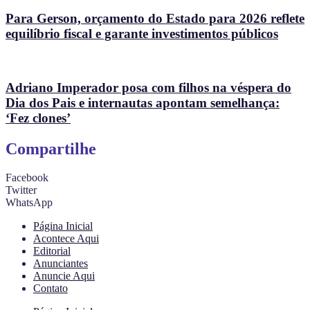
Para Gerson, orçamento do Estado para 2026 reflete
equilíbrio fiscal e garante investimentos públicos
Adriano Imperador posa com filhos na véspera do
Dia dos Pais e internautas apontam semelhança:
‘Fez clones’
Compartilhe
Facebook
Twitter
WhatsApp
Página Inicial
Acontece Aqui
Editorial
Anunciantes
Anuncie Aqui
Contato