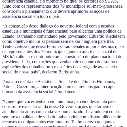
conferencia estadual é o momento no qual os gestores do SUAS,
junto com os representantes dos 79 municípios sul-mato-grossenses,
constroem o planejamento que deverá aprimorar as ações de
assistência social em todo o país.
“A construção desse diálogo do governo federal com a gestões
estaduais e municipais é fundamental para alicerçar uma política de
Estado. O trabalho comandado pelo governador Eduardo Riedel tem
como objetivo incluir as pessoas sem deixar ninguém para trás.
Tenho certeza que desse Fórum sairão debates importantes nos quais
os representantes dos 79 municípios, junto a assistência social de
MS irão alinhar e contribuir com a construção do plano nacional do
presidente Lula, com ações que venham de encontro dos sonho e
aspirações dos trabalhadores e usuários do serviço de assistência
social do nosso país”, declarou Barbosinha.
Para a secretária de Assistência Social e dos Direitos Humanos,
Patrícia Cozzolino, a interlocução com os prefeitos para o capital
humano da assistência social é fundamental.
“Quero que vocês tenham em mim uma parceira dessa luta para
construir e executar ainda nesse Governo, ações que tornem o
atendimento ao usuário cada vez humanizado. Levando em conta
sempre a qualidade de vida do trabalhador, com disponibilidade de
recursos e equipamentos estruturados. Tenho certeza que juntos
vamos realizar grandes transformações em prol da sociedade”, disse.