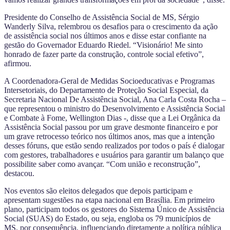
Presidente do Conselho de Assistência Social de MS, Sérgio
Wanderly Silva, relembrou os desafios para o crescimento da ação
de assistência social nos últimos anos e disse estar confiante na
gestão do Governador Eduardo Riedel. “Visionário! Me sinto
honrado de fazer parte da construção, controle social efetivo”,
afirmou.
A Coordenadora-Geral de Medidas Socioeducativas e Programas
Intersetoriais, do Departamento de Proteção Social Especial, da
Secretaria Nacional De Assistência Social, Ana Carla Costa Rocha –
que representou o ministro do Desenvolvimento e Assistência Social
e Combate à Fome, Wellington Dias -, disse que a Lei Orgânica da
Assistência Social passou por um grave desmonte financeiro e por
um grave retrocesso teórico nos últimos anos, mas que a intenção
desses fóruns, que estão sendo realizados por todos o país é dialogar
com gestores, trabalhadores e usuários para garantir um balanço que
possibilite saber como avançar. “Com união e reconstrução”,
destacou.
Nos eventos são eleitos delegados que depois participam e
apresentam sugestões na etapa nacional em Brasília. Em primeiro
plano, participam todos os gestores do Sistema Único de Assistência
Social (SUAS) do Estado, ou seja, engloba os 79 municípios de
MS, por consequência, influenciando diretamente a política pública