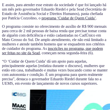
E assim, para atender esse estrato da sociedade é que foi lançado há
um mês pelo governador Eduardo Riedel e pela Sead (Secretária de
Estado de Assistência Social e Direitos Humanos), pasta chefiada
por Patrícia Cozzolino, o
programa ‘Cuidar de Quem Cuida’
.
O programa consiste no oferecimento de auxílio de R$ 900 mensais
para cerca de 2 mil pessoas de baixa renda que precisar tomar conta
de alguém com deficiência e estão cadastradas no CadÚnico em
Mato Grosso do Sul. De amplo atendimento, ele não está limitado a
mulheres e atende também homens que se enquadrem nos critérios
de cuidador do programa. As
inscrições no programa, que podem
ser feitas no site da Sead
, começam nesta segunda-feira (6).
“O ‘Cuidar de Quem Cuida’ dá um apoio para aquelas,
principalmente aquelas [enfatiza durante o discurso], mulheres que
estão em casa, trabalhando e muitas vezes buscando como se manter
com autonomia e condição. É um programa para quem realmente
precisa”, destaca o governador Eduardo Riedel durante fala no a
UEMS, em evento de lançamento de novos cursos superiores.