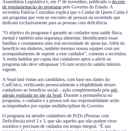
Assembleia Legislativa e, em 1º de novembro, publicado o
decreto
de regulamentação do programa
pelo Governo do Estado. A
secretária Patrícia Cozzolino explica que o Cuidar de Quem Cuida é
um programa que vem ao encontro de pessoas na sociedade que
dedicam exclusivamente para as pessoas com deficiência.
“O objetivo do programa é garantir ao cuidador uma saúde física,
mental e também uma segurança alimentar. Identificamos essas
famílias e constatamos uma real necessidade de apoia-las. Além do
benefício em dinheiro, também teremos nossas equipes com um
acompanhamento de suporte a esse cuidador”, comenta a secretária.
A renda familiar per capita dos cuidadores aptos a aderir ao
programa não deve ultrapassar 1/6 (um sexto) do salário mínimo
vigente.
A Sead fará visitas aos candidatos, com base nos dados do
CadÚnico, verificando presencialmente a elegibilidade desses
cuidadores ao benefício social – ação complementada pela
pré-
adesão realizada no site da Sead
. Durante a permanência no
programa, o cuidador e a pessoa sob sua responsabilidade serão
acompanhados por equipe multidisciplinar do Governo.
O programa irá atender cuidadores de PcDs (Pessoas com
Deficiência) nível 2 e 3, que são aqueles que não podem viver
sozinhos e precisam de cuidador em tempo integral. “É um