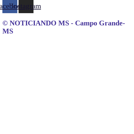
acebook
Instagram
© NOTICIANDO MS - Campo Grande-
MS