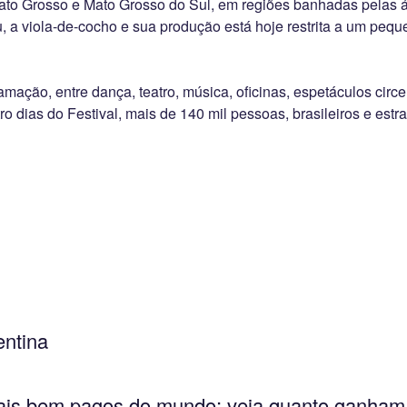
to Grosso e Mato Grosso do Sul, em regiões banhadas pelas ág
ru, a viola-de-cocho e sua produção está hoje restrita a um peq
ção, entre dança, teatro, música, oficinas, espetáculos circens
o dias do Festival, mais de 140 mil pessoas, brasileiros e estr
entina
 mais bem pagos do mundo; veja quanto ganham