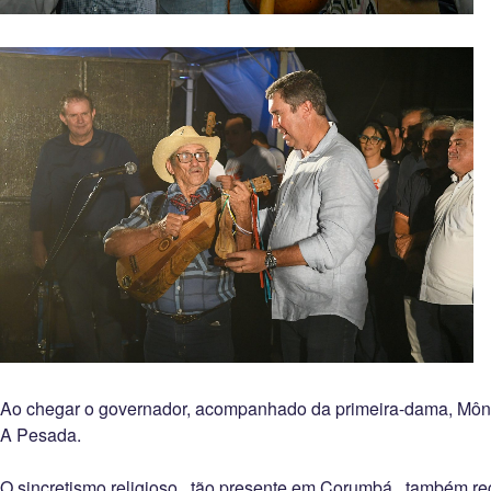
Ao chegar o governador, acompanhado da primeira-dama, Mônica
A Pesada.
O sincretismo religioso, tão presente em Corumbá, também re