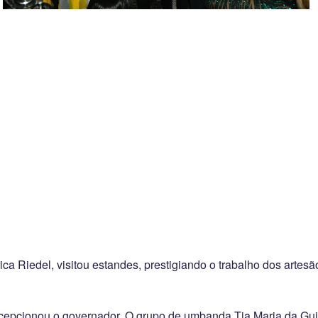
 Riedel, visitou estandes, prestigiando o trabalho dos artes
cepcionou o governador. O grupo de umbanda Tia Maria da Guin