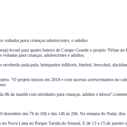
s voltadas para crianças adolescentes, e adultos
sp) levará para quatro bairros de Campo Grande o projeto ‘Férias no
 voltadas para crianças, adolescentes e adultos.
eceberão pula-pula, brinquedos infláveis, futebol, frescobol, slackline,
Projeto. “O projeto iniciou em 2018 e com sucesso acrescentamos no ca
mos
 às 8h da manhã com atividades para crianças, adultos e idosos”,coment
20 dezembro das 7h às 10h e das 14h às 20h. Na semana do Natal, dias 
ião no Nova Lima no Parque Tarsila do Amaral. E de 13 a 15 de janeiro