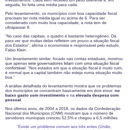
investimentos. Cada item recebeu um peso diferente e, em
seguida, foi feita uma média para cada.
Pelo levantamento, os municípios com boa capacidade fiscal
precisam ter nota média igual ou acima de 6. Para ser
considerado com muito boa capacidade, a nota tem de
ultrapassar 8.
“No caso das capitais, o quadro é bastante heterogêneo. Dá
para ver que muitas delas refletem um pouco a situação fiscal
dos Estados”, afirma o economista e responsável pelo estudo,
Fabio Klein.
Um levantamento similar, focado nas contas estaduais, mostrou
que apenas
sete governadores lidam com uma situação fiscal
confortável
. “Nos estados em que a situação fiscal é muito ruim,
é normal que a capital também não esteja numa situação muito
boa.”
A análise detalhada do levantamento mostra que os problemas
dos municípios se concentram basicamente em dois eixos:
no
baixo gasto com investimento
e na
elevada despesa com
pessoal
.
Nos últimos anos, de 2004 a 2018, os dados da Confederação
Nacional dos Municípios (CNM) mostram que o número de
servidores municipais cresceu 52,5% e chegou a 6,5 milhões.
“Existe um problema comum aos três entes (União,