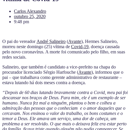
Carlos Alexandro
outubro 25, 2020
9:48 pm
O pai do vereador
André Salineiro
(
Avante
), Hermes Salineiro,
morreu neste domingo (25) vítima de
Covid-19
, doença causada
pelo novo coronavírus. A morte foi comunicado pelo filho, em suas
redes sociais.
Salineiro, que também é candidato a vice-prefeito na chapa do
procurador licenciado Sérgio Harfouche (
Avante
), informou que o
pai – que trabalhava como gerente administrativo de restaurante –
estava lutando há dois meses contra a doença.
“Depois de 60 dias lutando bravamente contra a Covid, meu pai foi
descansar nos braços de Deus. Para mim, ele é um exemplo de ser
humano. Nunca fez mal a ninguém, plantou o bem e colheu a
admiração das pessoas que o conheciam e o amor daqueles que o
cercavam. Nos ensinou o valor do trabalho, os bons costumes e o
temor a Deus. Ele amava um serviço, uma dor de cabeça, um
problema a ser resolvido. O que mais o deixava feliz era estar perto
da família, ficava triste quando alguém não podia comparecer. Se