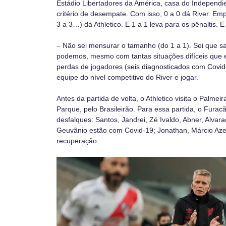
Estádio Libertadores da América, casa do Independie
critério de desempate. Com isso, 0 a 0 dá River. Emp
3 a 3…) dá Athletico. E 1 a 1 leva para os pênaltis. 
– Não sei mensurar o tamanho (do 1 a 1). Sei que sa
podemos, mesmo com tantas situações difíceis que 
perdas de jogadores (
seis diagnosticados com Covid
equipe do nível competitivo do River e jogar.
Antes da partida de volta, o Athletico visita o Palmei
Parque, pelo Brasileirão. Para essa partida, o Furac
desfalques: Santos, Jandrei, Zé Ivaldo, Abner, Alva
Geuvânio estão com Covid-19; Jonathan, Márcio Az
recuperação.