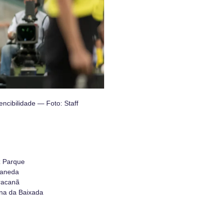
encibilidade — Foto: Staff
z Parque
laneda
racanã
na da Baixada
d