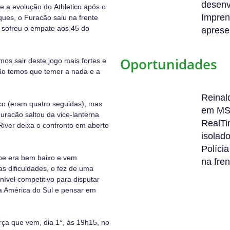
desenv
o e a evolução do
Athletico
após o
Impren
ques, o Furacão saiu na frente
e sofreu o empate aos 45 do
aprese
Oportunidades
mos sair deste jogo mais fortes e
não temos que temer a nada e a
Reinal
ico (eram quatro seguidas), mas
em M
uracão saltou da vice-lanterna
RealTi
River deixa o confronto em aberto
isolad
Políci
pe era bem baixo e vem
na fre
s dificuldades, o fez de uma
nível competitivo para disputar
da América do Sul e pensar em
erça que vem, dia 1°, às 19h15, no