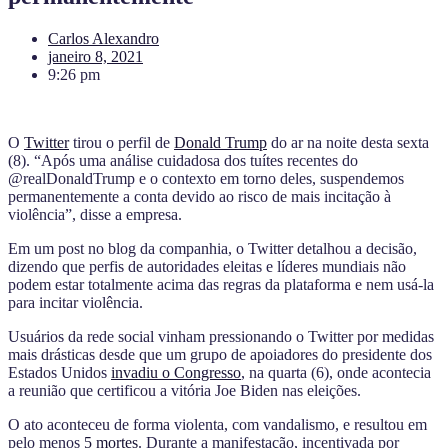
Carlos Alexandro
janeiro 8, 2021
9:26 pm
O
Twitter
tirou o perfil de
Donald Trump
do ar na noite desta sexta
(8). “Após uma análise cuidadosa dos tuítes recentes do
@realDonaldTrump e o contexto em torno deles,
suspendemos
permanentemente a conta
devido ao risco de mais incitação à
violência”, disse a empresa.
Em um post no blog da companhia, o Twitter detalhou a decisão,
dizendo que perfis de autoridades eleitas e líderes mundiais não
podem estar totalmente acima das regras da plataforma e nem usá-la
para incitar violência.
Usuários da rede social vinham pressionando o Twitter por medidas
mais drásticas desde que um grupo de apoiadores do presidente dos
Estados Unidos
invadiu o Congresso
, na quarta (6), onde acontecia
a reunião que certificou a vitória Joe Biden nas eleições.
O ato aconteceu de forma violenta, com vandalismo, e resultou em
pelo menos
5 mortes
. Durante a manifestação, incentivada por