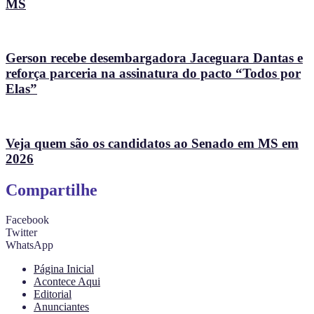
MS
Gerson recebe desembargadora Jaceguara Dantas e
reforça parceria na assinatura do pacto “Todos por
Elas”
Veja quem são os candidatos ao Senado em MS em
2026
Compartilhe
Facebook
Twitter
WhatsApp
Página Inicial
Acontece Aqui
Editorial
Anunciantes