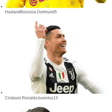
Haaland
Borussia Dortmund
5
Cristiano Ronaldo
Juventus
13