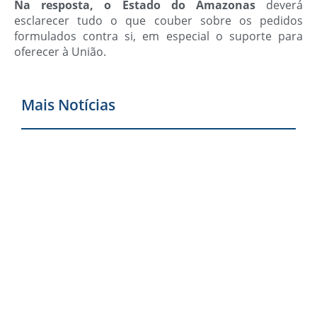
Na resposta, o Estado do Amazonas
deverá
esclarecer tudo o que couber sobre os pedidos
formulados contra si, em especial o suporte para
oferecer à União.
Mais Notícias
Í
R
q
Jr
r
p
d
r
d
M