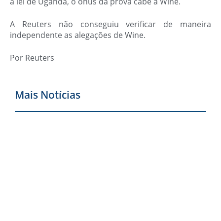
a lei de Uganda, o ônus da prova cabe a Wine.
A Reuters não conseguiu verificar de maneira
independente as alegações de Wine.
Por Reuters
Mais Notícias
V
s
c
a
g
e
2