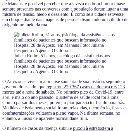
de Manaus, é possível perceber que a leveza e o bom humor quase
sempre presentes nas conversas com a população deram lugar a uma
mistura de tensão, medo e desalento. É como se a cidade estivesse
em choque diante das imagens de pessoas disputando um cilindro de
oxigênio no meio da rua.
Julieta Rolim, 51 anos, psicóloga dá assistências aos
familiares de pacientes que buscam informação no
Hospital 28 de Agosto, em Manaus Foto: Juliana
Pesqueira / Agência O Globo
O Amazonas vive a maior crise sanitária de sua história, segundo o
governo do estado, que
registrou 229.367 casos da doença e 6.123
mortes até a noite de sábado
. No primeiro pico da Covid-19, entre
abril e maio do ano passado, o sistema de saúde local foi à lona.
Com o passar dos meses, porém, o pior parecia ter ficado para trás.
Medidas de isolamento social foram relaxadas, o comércio, festas e
confraternizações voltaram a pleno vapor. Na última semana, no
entanto, a ilusão de aparente normalidade ruiu.
O número de casos da doença subiu e
puxou à estratosfera a