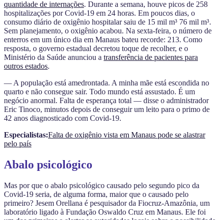
quantidade de internações
. Durante a semana, houve picos de 258
hospitalizações por Covid-19 em 24 horas. Em poucos dias, o
consumo diário de oxigênio hospitalar saiu de 15 mil m³ 76 mil m³.
Sem planejamento, o oxigênio acabou. Na sexta-feira, o número de
enterros em um único dia em Manaus bateu recorde: 213. Como
resposta, o governo estadual decretou toque de recolher, e o
Ministério da Saúde anunciou a
transferência de pacientes para
outros estados
.
— A população está amedrontada. A minha mãe está escondida no
quarto e não consegue sair. Todo mundo está assustado. É um
negócio anormal. Falta de esperança total — disse o administrador
Eric Tinoco, minutos depois de conseguir um leito para o primo de
42 anos diagnosticado com Covid-19.
Especialistas:
Falta de oxigênio vista em Manaus pode se alastrar
pelo país
Abalo psicológico
Mas por que o abalo psicológico causado pelo segundo pico da
Covid-19 seria, de alguma forma, maior que o causado pelo
primeiro? Jesem Orellana é pesquisador da Fiocruz-Amazônia, um
laboratório ligado à Fundação Oswaldo Cruz em Manaus. Ele foi