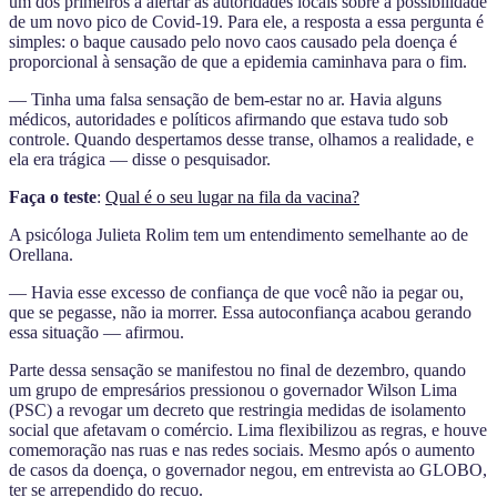
um dos primeiros a alertar as autoridades locais sobre a possibilidade
de um novo pico de Covid-19. Para ele, a resposta a essa pergunta é
simples: o baque causado pelo novo caos causado pela doença é
proporcional à sensação de que a epidemia caminhava para o fim.
— Tinha uma falsa sensação de bem-estar no ar. Havia alguns
médicos, autoridades e políticos afirmando que estava tudo sob
controle. Quando despertamos desse transe, olhamos a realidade, e
ela era trágica — disse o pesquisador.
Faça o teste
:
Qual é o seu lugar na fila da vacina?
A psicóloga Julieta Rolim tem um entendimento semelhante ao de
Orellana.
— Havia esse excesso de confiança de que você não ia pegar ou,
que se pegasse, não ia morrer. Essa autoconfiança acabou gerando
essa situação — afirmou.
Parte dessa sensação se manifestou no final de dezembro, quando
um grupo de empresários pressionou o governador Wilson Lima
(PSC) a revogar um decreto que restringia medidas de isolamento
social que afetavam o comércio. Lima flexibilizou as regras, e houve
comemoração nas ruas e nas redes sociais. Mesmo após o aumento
de casos da doença, o governador negou, em entrevista ao GLOBO,
ter se arrependido do recuo.