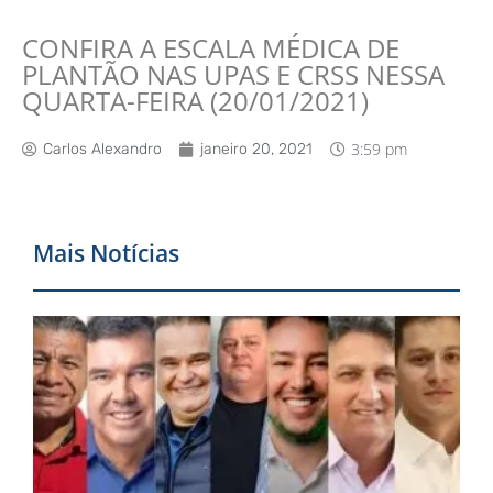
CONFIRA A ESCALA MÉDICA DE
PLANTÃO NAS UPAS E CRSS NESSA
QUARTA-FEIRA (20/01/2021)
3:59 pm
Carlos Alexandro
janeiro 20, 2021
Mais Notícias
V
s
c
a
g
e
2