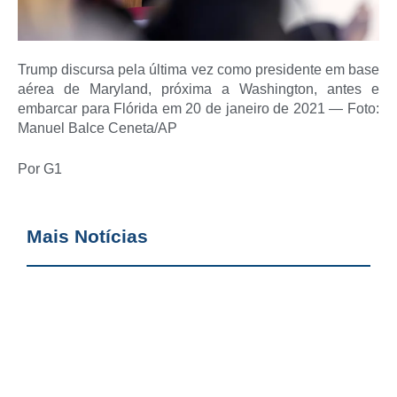
Trump discursa pela última vez como presidente em base
aérea de Maryland, próxima a Washington, antes e
embarcar para Flórida em 20 de janeiro de 2021 — Foto:
Manuel Balce Ceneta/AP
Por G1
Mais Notícias
M
d
M
a
a
A