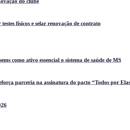
enovação do clube
stes físicos e selar renovação de contrato
ems como ativo essencial o sistema de saúde de MS
força parceria na assinatura do pacto “Todos por Ela
026