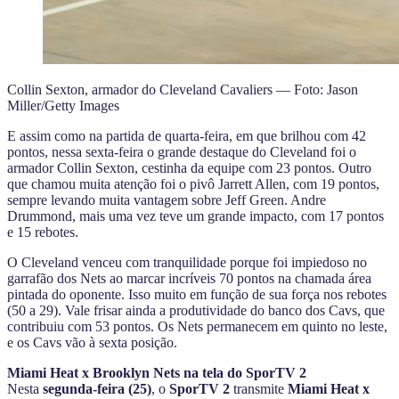
Collin Sexton, armador do Cleveland Cavaliers — Foto: Jason
Miller/Getty Images
E assim como na partida de quarta-feira, em que brilhou com 42
pontos, nessa sexta-feira o grande destaque do Cleveland foi o
armador Collin Sexton, cestinha da equipe com 23 pontos. Outro
que chamou muita atenção foi o pivô Jarrett Allen, com 19 pontos,
sempre levando muita vantagem sobre Jeff Green. Andre
Drummond, mais uma vez teve um grande impacto, com 17 pontos
e 15 rebotes.
O Cleveland venceu com tranquilidade porque foi impiedoso no
garrafão dos Nets ao marcar incríveis 70 pontos na chamada área
pintada do oponente. Isso muito em função de sua força nos rebotes
(50 a 29). Vale frisar ainda a produtividade do banco dos Cavs, que
contribuiu com 53 pontos. Os Nets permanecem em quinto no leste,
e os Cavs vão à sexta posição.
Miami Heat x Brooklyn Nets na tela do SporTV 2
Nesta
segunda-feira (25)
, o
SporTV 2
transmite
Miami Heat x