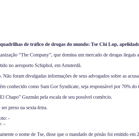
 quadrilhas de tráfico de drogas do mundo: Tse Chi Lop, apelidad
anização “The Company”, que domina um mercado de drogas ilegais av
tido no aeroporto Schiphol, em Amsterdã.
nto. Não foram divulgadas informações de seus advogados sobre as acusa
m conhecido como Sam Gor Syndicate, seja responsável por 70% do tráf
El Chapo” Guzmán pela escala de seu possível comércio.
ser preso na sexta-feira.
: –
mente o nome de Tse, disse que o mandado de prisão foi emitido em 20