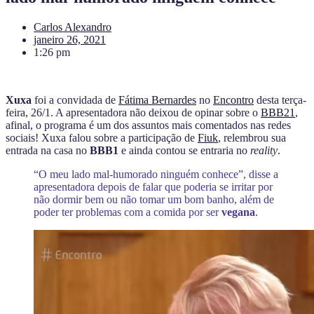
Carlos Alexandro
janeiro 26, 2021
1:26 pm
Xuxa
foi a convidada de
Fátima Bernardes
no
Encontro
desta terça-
feira, 26/1. A apresentadora não deixou de opinar sobre o
BBB21
,
afinal, o programa é um dos assuntos mais comentados nas redes
sociais!
Xuxa falou sobre a participação de
Fiuk
, relembrou sua
entrada na casa no
BBB1
e ainda contou se entraria no
reality
.
“O meu lado mal-humorado ninguém conhece”, disse a
apresentadora depois de falar que poderia se irritar por
não dormir bem ou não tomar um bom banho, além de
poder ter problemas com a comida por ser
vegana
.