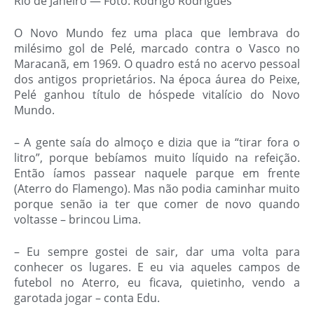
Rio de Janeiro — Foto: Rodrigo Rodrigues
O Novo Mundo fez uma placa que lembrava do
milésimo gol de Pelé, marcado contra o Vasco no
Maracanã, em 1969. O quadro está no acervo pessoal
dos antigos proprietários. Na época áurea do Peixe,
Pelé ganhou título de hóspede vitalício do Novo
Mundo.
–
A gente saía do almoço e dizia que ia “tirar fora o
litro”, porque bebíamos muito líquido na refeição
.
Então íamos passear naquele parque em frente
(Aterro do Flamengo). Mas não podia caminhar muito
porque senão ia ter que comer de novo quando
voltasse – brincou Lima.
– Eu sempre gostei de sair, dar uma volta para
conhecer os lugares. E eu via aqueles campos de
futebol no Aterro, eu ficava, quietinho, vendo a
garotada jogar – conta Edu.