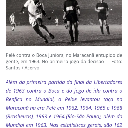
Pelé contra o Boca Juniors, no Maracanã entupido de
gente, em 1963. No primeiro jogo da decisão — Foto:
Santos / Acervo
Além da primeira partida da final da Libertadores
de 1963 contra o Boca e do jogo de ida contra o
Benfica no Mundial, o Peixe levantou taça no
Maracanã na era Pelé em 1962, 1964, 1965 e 1968
(Brasileiros), 1963 e 1964 (Rio-São Paulo), além do
Mundial em 1963. Nas estatísticas gerais, são 162