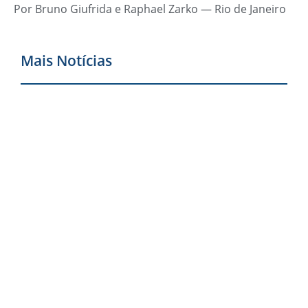
Por Bruno Giufrida e Raphael Zarko — Rio de Janeiro
Mais Notícias
N
i
C
c
p
c
j
c
S
G
r
c
p
d