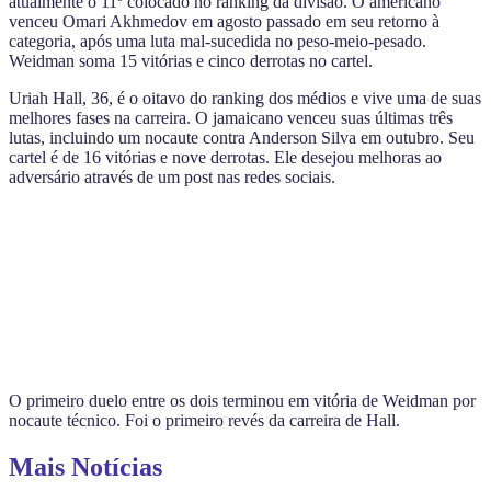
atualmente o 11º colocado no ranking da divisão. O americano
venceu Omari Akhmedov em agosto passado em seu retorno à
categoria, após uma luta mal-sucedida no peso-meio-pesado.
Weidman soma 15 vitórias e cinco derrotas no cartel.
Uriah Hall, 36, é o oitavo do ranking dos médios e vive uma de suas
melhores fases na carreira. O jamaicano venceu suas últimas três
lutas, incluindo um nocaute contra Anderson Silva em outubro. Seu
cartel é de 16 vitórias e nove derrotas. Ele desejou melhoras ao
adversário através de um post nas redes sociais.
O primeiro duelo entre os dois terminou em vitória de Weidman por
nocaute técnico. Foi o primeiro revés da carreira de Hall.
Mais Notícias