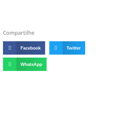
a
s
‘
Compartilhe
Facebook
Twitter
WhatsApp