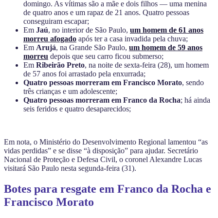
domingo. As vítimas são a mãe e dois filhos — uma menina
de quatro anos e um rapaz de 21 anos. Quatro pessoas
conseguiram escapar;
Em
Jaú
, no interior de São Paulo,
um homem de 61 anos
morreu afogado
após ter a casa invadida pela chuva;
Em
Arujá
, na Grande São Paulo,
um homem de 59 anos
morreu
depois que seu carro ficou submerso;
Em
Ribeirão Preto
, na noite de sexta-feira (28), um homem
de 57 anos foi arrastado pela enxurrada;
Quatro pessoas morreram em Francisco Morato
, sendo
três crianças e um adolescente;
Quatro pessoas morreram em Franco da Rocha
; há ainda
seis feridos e quatro desaparecidos;
Em nota, o Ministério do Desenvolvimento Regional lamentou “as
vidas perdidas” e se disse “à disposição” para ajudar. Secretário
Nacional de Proteção e Defesa Civil, o coronel Alexandre Lucas
visitará São Paulo nesta segunda-feira (31).
Botes para resgate em Franco da Rocha e
Francisco Morato