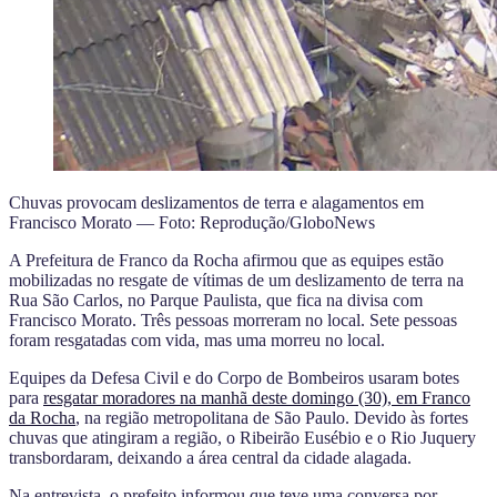
Chuvas provocam deslizamentos de terra e alagamentos em
Francisco Morato — Foto: Reprodução/GloboNews
A Prefeitura de Franco da Rocha afirmou que as equipes estão
mobilizadas no resgate de vítimas de um deslizamento de terra na
Rua São Carlos, no Parque Paulista, que fica na divisa com
Francisco Morato. Três pessoas morreram no local. Sete pessoas
foram resgatadas com vida, mas uma morreu no local.
Equipes da Defesa Civil e do Corpo de Bombeiros usaram botes
para
resgatar moradores na manhã deste domingo (30), em Franco
da Rocha
, na região metropolitana de São Paulo. Devido às fortes
chuvas que atingiram a região, o Ribeirão Eusébio e o Rio Juquery
transbordaram, deixando a área central da cidade alagada.
Na entrevista, o prefeito informou que teve uma conversa por