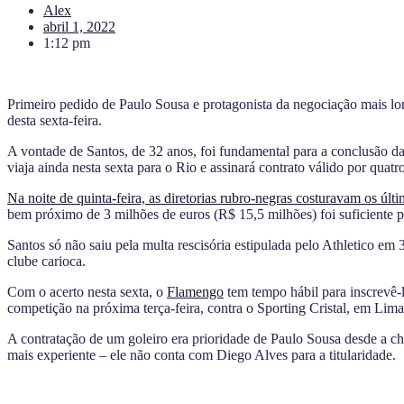
Alex
abril 1, 2022
1:12 pm
Primeiro pedido de Paulo Sousa e protagonista da negociação mais lon
desta sexta-feira.
A vontade de Santos, de 32 anos, foi fundamental para a conclusão da 
viaja ainda nesta sexta para o Rio e assinará contrato válido por quat
Na noite de quinta-feira, as diretorias rubro-negras costuravam os últ
bem próximo de 3 milhões de euros (R$ 15,5 milhões) foi suficiente p
Santos só não saiu pela multa rescisória estipulada pelo Athletico em
clube carioca.
Com o acerto nesta sexta, o
Flamengo
tem tempo hábil para inscrevê-l
competição na próxima terça-feira, contra o Sporting Cristal, em Lima
A contratação de um goleiro era prioridade de Paulo Sousa desde a 
mais experiente – ele não conta com Diego Alves para a titularidade.