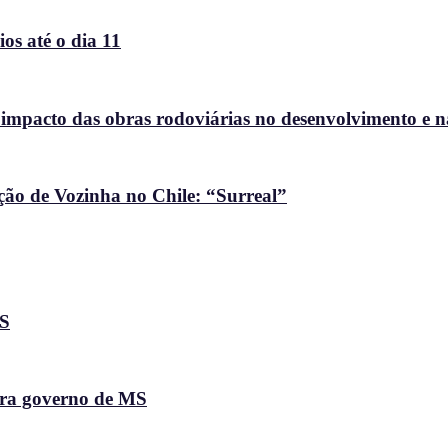
os até o dia 11
 impacto das obras rodoviárias no desenvolvimento e 
ção de Vozinha no Chile: “Surreal”
MS
ara governo de MS