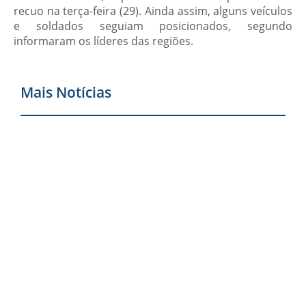
recuo na terça-feira (29). Ainda assim, alguns veículos
e soldados seguiam posicionados, segundo
informaram os líderes das regiões.
Mais Notícias
C
r
P
S
c
b
a
I
q