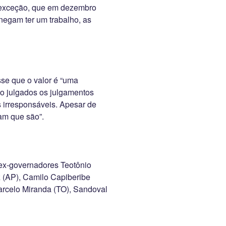
À exceção, que em dezembro
negam ter um trabalho, as
sse que o valor é “uma
ão julgados os julgamentos
s irresponsáveis. Apesar de
am que são”.
 ex-governadores Teotônio
z (AP), Camilo Capiberibe
arcelo Miranda (TO), Sandoval