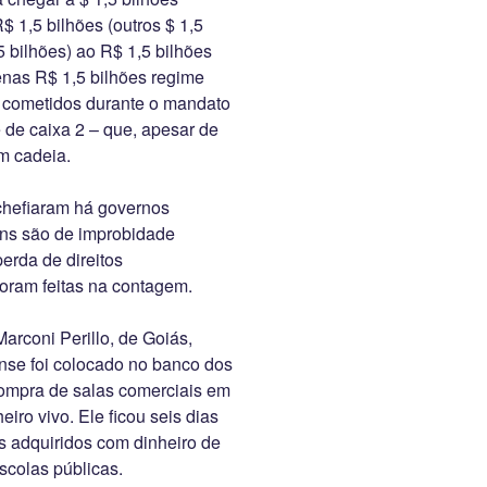
R$ 1,5 bilhões (outros $ 1,5
5 bilhões) ao R$ 1,5 bilhões
enas R$ 1,5 bilhões regime
s cometidos durante o mandato
 de caixa 2 – que, apesar de
em cadeia.
 chefiaram há governos
uns são de improbidade
erda de direitos
foram feitas na contagem.
arconi Perillo, de Goiás,
nse foi colocado no banco dos
ompra de salas comerciais em
eiro vivo. Ele ficou seis dias
s adquiridos com dinheiro de
scolas públicas.