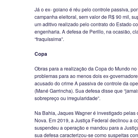
Já o ex- goiano é réu pelo controle passiva, por
campanha eleitoral, sem valor de R$ 90 mil, s
um aditivo realizado pelo contrato do Estado
engenharia. A defesa de Perillo, na ocasião, c
“fraquíssima”.
Copa
Obras para a realização da Copa do Mundo no
problemas para ao menos dois ex-governadores 
acusado do crime A passiva de controle da ope
(Mané Garrincha). Sua defesa disse que “jamai
sobrepreço ou irregularidade”.
Na Bahia, Jaques Wagner é investigado pelas 
Nova. Em 2019, a Justiça Federal declinou a c
suspendeu a operação e mandou para a Justiça
sua defesa caracterizou-se como suspeitas com