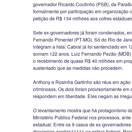
governador Ricardo Coutinho (PSB), da Paraíb
formalmente por participação em organização c
petição de R$ 134 milhões aos cofres estaduais
Sete ex-governadores já foram condenados, ent
Fernando Pimentel (PT-MG). Só do Rio de Jane
integram a lista: Cabral já foi sentenciado em 
somam 122 anos. Luiz Fernando Pezão (MDB) 
o recebimento de quase R$ 40 milhões em pro
sustentado que as medidas não procedem.
Anthony e Rosinha Gartinho são réus em ação 
criminosos. Os dois foram provisoriamente em
respondem em liberdade. Eles negam as irregu
O levantamento mostra que há protagonismo da
Ministério Público Federal nos processos, ante
estadual. Entre os 9 casos de ex-governadores
denúncias aceitas11111 na esfera federal. Para