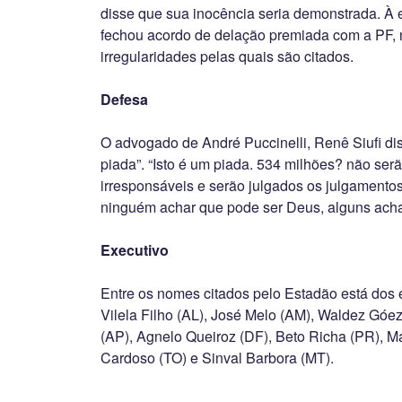
disse que sua inocência seria demonstrada. 
fechou acordo de delação premiada com a PF, 
irregularidades pelas quais são citados.
Defesa
O advogado de André Puccinelli, Renê Siufi di
piada”. “Isto é um piada. 534 milhões? não ser
irresponsáveis ​​e serão julgados os julgamento
ninguém achar que pode ser Deus, alguns ach
Executivo
Entre os nomes citados pelo Estadão está dos
Vilela Filho (AL), José Melo (AM), Waldez Góe
(AP), Agnelo Queiroz (DF), Beto Richa (PR), M
Cardoso (TO) e Sinval Barbora (MT).