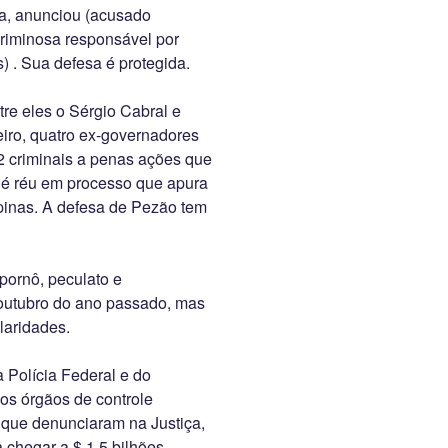
a, anunciou (acusado
riminosa responsável por
) . Sua defesa é protegida.
re eles o Sérgio Cabral e
iro, quatro ex-governadores
12 criminais a penas ações que
é réu em processo que apura
pinas. A defesa de Pezão tem
pornô, peculato e
 outubro do ano passado, mas
laridades.
 Polícia Federal e do
 os órgãos de controle
 que denunciaram na Justiça,
 chegar a $ 1,5 bilhões