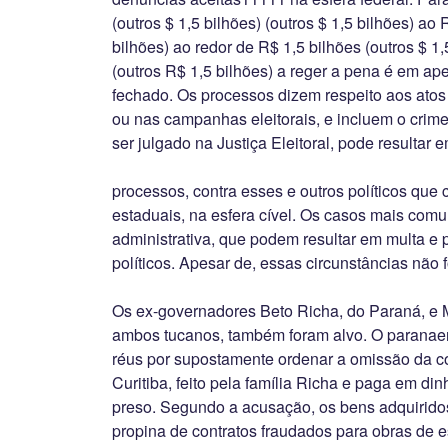
(outros $ 1,5 bilhões) (outros $ 1,5 bilhões) ao 
bilhões) ao redor de R$ 1,5 bilhões (outros $ 1,
(outros R$ 1,5 bilhões) a reger a pena é em ap
fechado. Os processos dizem respeito aos ato
ou nas campanhas eleitorais, e incluem o crime
ser julgado na Justiça Eleitoral, pode resultar 
processos, contra esses e outros políticos que
estaduais, na esfera cível. Os casos mais com
administrativa, que podem resultar em multa e p
políticos. Apesar de, essas circunstâncias não 
Os ex-governadores Beto Richa, do Paraná, e M
ambos tucanos, também foram alvo. O paranae
réus por supostamente ordenar a omissão da c
Curitiba, feito pela família Richa e paga em dinh
preso. Segundo a acusação, os bens adquirido
propina de contratos fraudados para obras de e