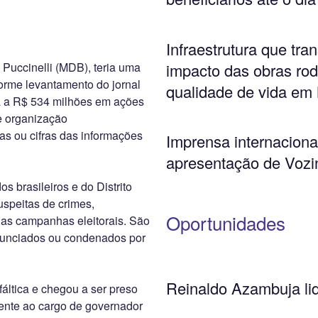
Infraestrutura que tr
impacto das obras rod
Puccinelli (MDB), teria uma
forme levantamento do jornal
qualidade de vida em
a a R$ 534 milhões em ações
 e organização
as ou cifras das informações
Imprensa internacion
apresentação de Vozin
brasileiros e do Distrito
speitas de crimes,
Oportunidades
uas campanhas eleitorais. São
nunciados ou condenados por
Reinaldo Azambuja li
áltica e chegou a ser preso
ente ao cargo de governador