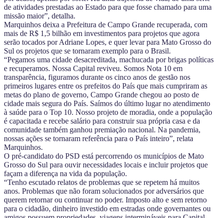
de atividades prestadas ao Estado para que fosse chamado para uma
missão maior”, detalha.
Marquinhos deixa a Prefeitura de Campo Grande recuperada, com
mais de R$ 1,5 bilhão em investimentos para projetos que agora
serão tocados por Adriane Lopes, e quer levar para Mato Grosso do
Sul os projetos que se tornaram exemplo para o Brasil.
“Pegamos uma cidade desacreditada, machucada por brigas políticas
e recuperamos. Nossa Capital reviveu. Somos Nota 10 em
transparência, figuramos durante os cinco anos de gestão nos
primeiros lugares entre os prefeitos do País que mais cumpriram as
metas do plano de governo, Campo Grande chegou ao posto de
cidade mais segura do País. Saímos do último lugar no atendimento
à saúde para o Top 10. Nosso projeto de moradia, onde a população
é capacitada e recebe salário para construir sua própria casa e da
comunidade também ganhou premiação nacional. Na pandemia,
nossas ações se tornaram referência para o País inteiro”, relata
Marquinhos.
O pré-candidato do PSD está percorrendo os municípios de Mato
Grosso do Sul para ouvir necessidades locais e incluir projetos que
façam a diferença na vida da população.
“Tenho escutado relatos de problemas que se repetem há muitos
anos. Problemas que não foram solucionados por adversários que
querem retornar ou continuar no poder. Imposto alto e sem retorno
para o cidadão, dinheiro investido em estradas onde governantes ou
amigos possuem propriedades, viagens intermináveis para Capital