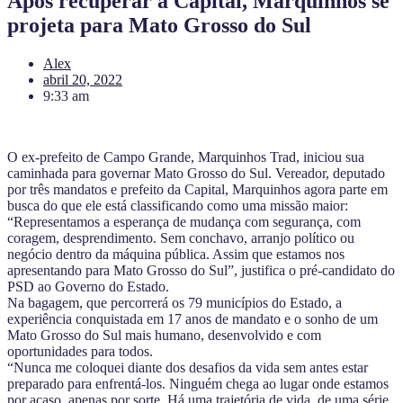
Após recuperar a Capital, Marquinhos se
projeta para Mato Grosso do Sul
Alex
abril 20, 2022
9:33 am
O ex-prefeito de Campo Grande, Marquinhos Trad, iniciou sua
caminhada para governar Mato Grosso do Sul. Vereador, deputado
por três mandatos e prefeito da Capital, Marquinhos agora parte em
busca do que ele está classificando como uma missão maior:
“Representamos a esperança de mudança com segurança, com
coragem, desprendimento. Sem conchavo, arranjo político ou
negócio dentro da máquina pública. Assim que estamos nos
apresentando para Mato Grosso do Sul”, justifica o pré-candidato do
PSD ao Governo do Estado.
Na bagagem, que percorrerá os 79 municípios do Estado, a
experiência conquistada em 17 anos de mandato e o sonho de um
Mato Grosso do Sul mais humano, desenvolvido e com
oportunidades para todos.
“Nunca me coloquei diante dos desafios da vida sem antes estar
preparado para enfrentá-los. Ninguém chega ao lugar onde estamos
por acaso, apenas por sorte. Há uma trajetória de vida, de uma série