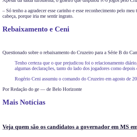
Apesar da saída turbulenta, o goleiro que disputou 976 jogos pelo Cru
– Só tenho a agradecer esse carinho e esse reconhecimento pelo meu 
cabeça, porque iria me sentir ingrato.
Rebaixamento e Ceni
Questionado sobre o rebaixamento do Cruzeiro para a Série B do Camp
Tenho certeza que o que prejudicou foi o relacionamento diário
algumas declarações, tanto do lado dos jogadores como depois d
Rogério Ceni assumiu o comando do Cruzeiro em agosto de 2019
Por Redação do ge — de Belo Horizonte
Mais Notícias
Veja quem são os candidatos a governador em MS e