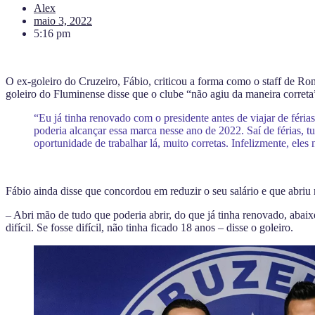
Alex
maio 3, 2022
5:16 pm
O ex-goleiro do Cruzeiro, Fábio, criticou a forma como o staff de Ro
goleiro do Fluminense disse que o clube “não agiu da maneira correta
“Eu já tinha renovado com o presidente antes de viajar de féria
poderia alcançar essa marca nesse ano de 2022. Saí de férias, t
oportunidade de trabalhar lá, muito corretas. Infelizmente, ele
Fábio ainda disse que concordou em reduzir o seu salário e que abri
– Abri mão de tudo que poderia abrir, do que já tinha renovado, abaixe
difícil. Se fosse difícil, não tinha ficado 18 anos – disse o goleiro.