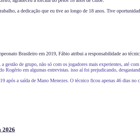
zeiro, agradeceu à torcida do pelos 18 anos de clube.
trabalho, a dedicação que eu tive ao longo de 18 anos. Tive oportuni
eonato Brasileiro em 2019, Fábio atribui a responsabilidade ao técni
, a gestão de grupo, não só com os jogadores mais experientes, até com 
o Rogério em algumas entrevistas. isso aí foi prejudicando, desgastan
 após a saída de Mano Menezes. O técnico ficou apenas 46 dias no car
m 2026