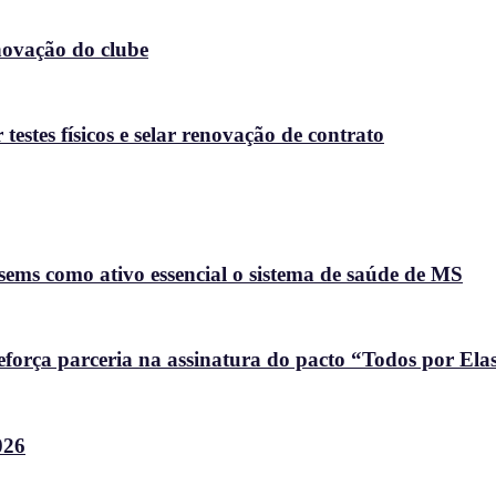
enovação do clube
stes físicos e selar renovação de contrato
ems como ativo essencial o sistema de saúde de MS
força parceria na assinatura do pacto “Todos por Ela
026