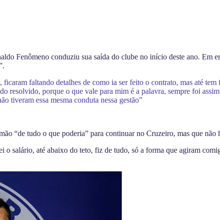
naldo Fenômeno conduziu sua saída do clube no início deste ano. Em ent
”.
s, ficaram faltando detalhes de como ia ser feito o contrato, mas até t
udo resolvido, porque o que vale para mim é a palavra, sempre foi assi
s não tiveram essa mesma conduta nessa gestão”
u mão “de tudo o que poderia” para continuar no Cruzeiro, mas que não
i o salário, até abaixo do teto, fiz de tudo, só a forma que agiram comi