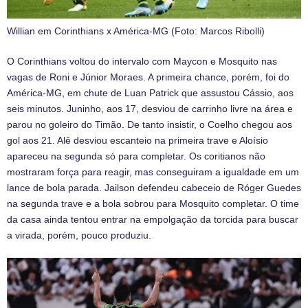
Willian em Corinthians x América-MG (Foto: Marcos Ribolli)
O Corinthians voltou do intervalo com Maycon e Mosquito nas
vagas de Roni e Júnior Moraes. A primeira chance, porém, foi do
América-MG, em chute de Luan Patrick que assustou Cássio, aos
seis minutos. Juninho, aos 17, desviou de carrinho livre na área e
parou no goleiro do Timão. De tanto insistir, o Coelho chegou aos
gol aos 21. Alê desviou escanteio na primeira trave e Aloísio
apareceu na segunda só para completar. Os coritianos não
mostraram força para reagir, mas conseguiram a igualdade em um
lance de bola parada. Jailson defendeu cabeceio de Róger Guedes
na segunda trave e a bola sobrou para Mosquito completar. O time
da casa ainda tentou entrar na empolgação da torcida para buscar
a virada, porém, pouco produziu.