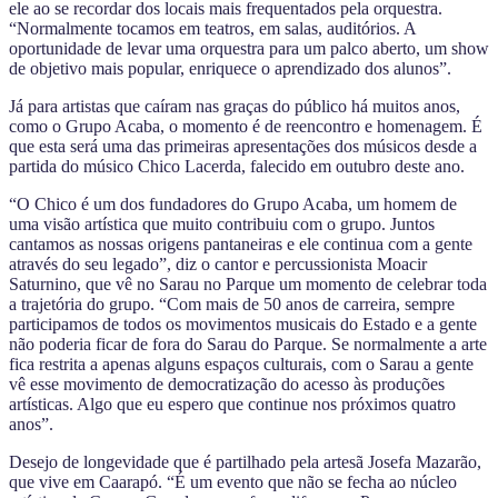
ele ao se recordar dos locais mais frequentados pela orquestra.
“Normalmente tocamos em teatros, em salas, auditórios. A
oportunidade de levar uma orquestra para um palco aberto, um show
de objetivo mais popular, enriquece o aprendizado dos alunos”.
Já para artistas que caíram nas graças do público há muitos anos,
como o Grupo Acaba, o momento é de reencontro e homenagem. É
que esta será uma das primeiras apresentações dos músicos desde a
partida do músico Chico Lacerda, falecido em outubro deste ano.
“O Chico é um dos fundadores do Grupo Acaba, um homem de
uma visão artística que muito contribuiu com o grupo. Juntos
cantamos as nossas origens pantaneiras e ele continua com a gente
através do seu legado”, diz o cantor e percussionista Moacir
Saturnino, que vê no Sarau no Parque um momento de celebrar toda
a trajetória do grupo. “Com mais de 50 anos de carreira, sempre
participamos de todos os movimentos musicais do Estado e a gente
não poderia ficar de fora do Sarau do Parque. Se normalmente a arte
fica restrita a apenas alguns espaços culturais, com o Sarau a gente
vê esse movimento de democratização do acesso às produções
artísticas. Algo que eu espero que continue nos próximos quatro
anos”.
Desejo de longevidade que é partilhado pela artesã Josefa Mazarão,
que vive em Caarapó. “É um evento que não se fecha ao núcleo