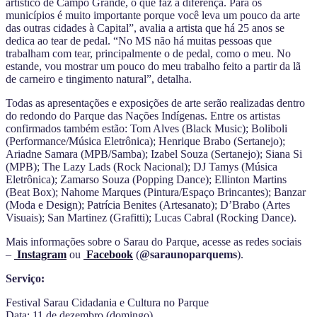
artístico de Campo Grande, o que faz a diferença. Para os
municípios é muito importante porque você leva um pouco da arte
das outras cidades à Capital”, avalia a artista que há 25 anos se
dedica ao tear de pedal. “No MS não há muitas pessoas que
trabalham com tear, principalmente o de pedal, como o meu. No
estande, vou mostrar um pouco do meu trabalho feito a partir da lã
de carneiro e tingimento natural”, detalha.
Todas as apresentações e exposições de arte serão realizadas dentro
do redondo do Parque das Nações Indígenas. Entre os artistas
confirmados também estão: Tom Alves (Black Music); Boliboli
(Performance/Música Eletrônica); Henrique Brabo (Sertanejo);
Ariadne Samara (MPB/Samba); Izabel Souza (Sertanejo); Siana Si
(MPB); The Lazy Lads (Rock Nacional); DJ Tamys (Música
Eletrônica); Zamarso Souza (Popping Dance); Ellinton Martins
(Beat Box); Nahome Marques (Pintura/Espaço Brincantes); Banzar
(Moda e Design); Patrícia Benites (Artesanato); D’Brabo (Artes
Visuais); San Martinez (Grafitti); Lucas Cabral (Rocking Dance).
Mais informações sobre o Sarau do Parque, acesse as redes sociais
–
Instagram
ou
Facebook
(
@saraunoparquems
).
Serviço:
Festival Sarau Cidadania e Cultura no Parque
Data: 11 de dezembro (domingo)