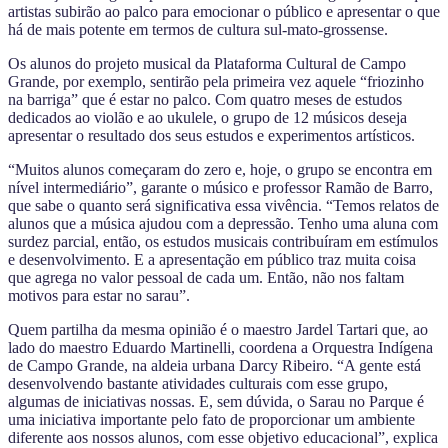
artistas subirão ao palco para emocionar o público e apresentar o que
há de mais potente em termos de cultura sul-mato-grossense.
Os alunos do projeto musical da Plataforma Cultural de Campo
Grande, por exemplo, sentirão pela primeira vez aquele “friozinho
na barriga” que é estar no palco. Com quatro meses de estudos
dedicados ao violão e ao ukulele, o grupo de 12 músicos deseja
apresentar o resultado dos seus estudos e experimentos artísticos.
“Muitos alunos começaram do zero e, hoje, o grupo se encontra em
nível intermediário”, garante o músico e professor Ramão de Barro,
que sabe o quanto será significativa essa vivência. “Temos relatos de
alunos que a música ajudou com a depressão. Tenho uma aluna com
surdez parcial, então, os estudos musicais contribuíram em estímulos
e desenvolvimento. E a apresentação em público traz muita coisa
que agrega no valor pessoal de cada um. Então, não nos faltam
motivos para estar no sarau”.
Quem partilha da mesma opinião é o maestro Jardel Tartari que, ao
lado do maestro Eduardo Martinelli, coordena a Orquestra Indígena
de Campo Grande, na aldeia urbana Darcy Ribeiro. “A gente está
desenvolvendo bastante atividades culturais com esse grupo,
algumas de iniciativas nossas. E, sem dúvida, o Sarau no Parque é
uma iniciativa importante pelo fato de proporcionar um ambiente
diferente aos nossos alunos, com esse objetivo educacional”, explica