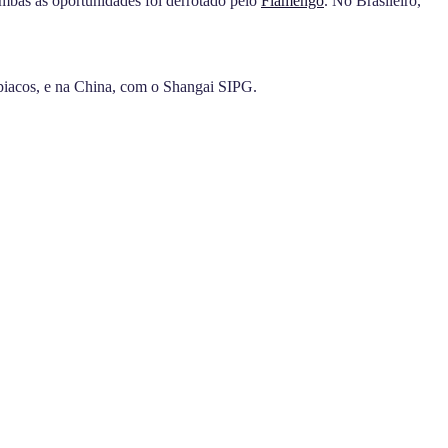
 ambas as oportunidades foi derrotado pelo
Flamengo
. No Brasileiro,
piacos, e na China, com o Shangai SIPG.