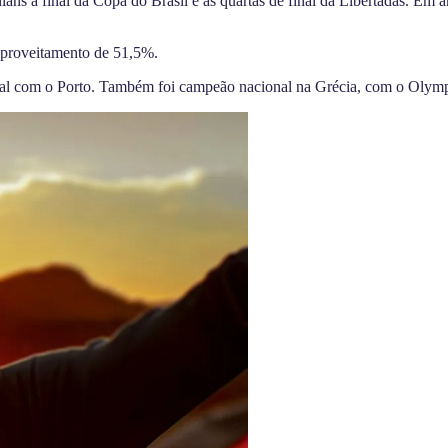
hians à final da Copa do Brasil e às quartas de final da Libertadas. Em
aproveitamento de 51,5%.
ugal com o Porto. Também foi campeão nacional na Grécia, com o Olym