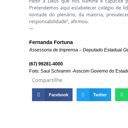
Pedir a Deus que nos ilumine e capacite p
Pretendemos aqui estabelecer colégio de líd
vontade do plenário, da maioria, prevale
responsabilidade”, afirmou.
—
Fernanda Fortuna
Assessoria de Imprensa – Deputado Estadual Ge
(67)
99281-4000
Foto: Saul Schramm -Asscom Governo do Estad
Compartilhe
Facebook
Twitter