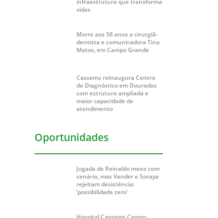
infraestrutura que transforma
vidas
Morre aos 58 anos a cirurgiã-
dentista e comunicadora Tina
Matos, em Campo Grande
Cassems reinaugura Centro
de Diagnóstico em Dourados
com estrutura ampliada e
maior capacidade de
atendimento
Oportunidades
Jogada de Reinaldo mexe com
cenário, mas Vander e Soraya
rejeitam desistência:
‘possibilidade zero’
Hospital Cassems Campo