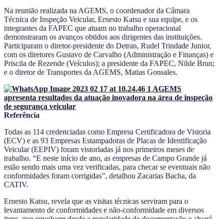
Na reunião realizada na AGEMS, o coordenador da Câmara
Técnica de Inspeção Veicular, Ernesto Katsu e sua equipe, e os
integrantes da FAPEC que atuam no trabalho operacional
demonstraram os avanços obtidos aos dirigentes das instituições.
Participaram o diretor-presidente do Detran, Rudel Trindade Junior,
com os diretores Gustavo de Carvalho (Administração e Finanças) e
Priscila de Rezende (Veículos); a presidente da FAPEC, Nilde Brun;
e o diretor de Transportes da AGEMS, Matias Gonsales.
Referência
Todas as 114 credenciadas como Empresa Certificadora de Vistoria
(ECV) e as 93 Empresas Estampadoras de Placas de Identificação
Veicular (EEPIV) foram vistoriadas já nos primeiros meses de
trabalho. “E neste início de ano, as empresas de Campo Grande já
estão sendo mais uma vez verificadas, para checar se eventuais não
conformidades foram corrigidas”, detalhou Zacarias Bacha, da
CATIV.
Ernesto Katsu, revela que as visitas técnicas serviram para o
levantamento de conformidades e não-conformidade em diversos
itens, que envolvem desde a regularidade de documentação e alvará,