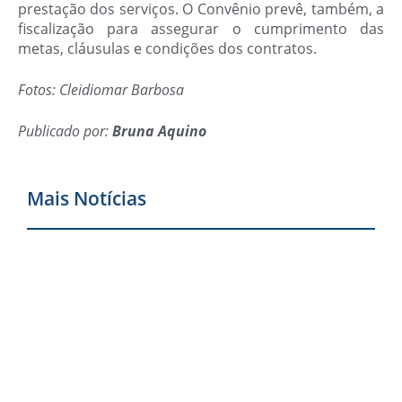
prestação dos serviços. O Convênio prevê, também, a
fiscalização para assegurar o cumprimento das
metas, cláusulas e condições dos contratos.
Fotos: Cleidiomar Barbosa
Publicado por:
Bruna Aquino
Mais Notícias
F
r
p
p
d
p
d
t
e
m