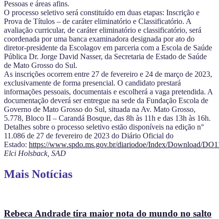
Pessoas e áreas afins.
O processo seletivo será constituído em duas etapas: Inscrição e
Prova de Títulos – de caráter eliminatório e Classificatório. A
avaliação curricular, de caráter eliminatório e classificatório, será
coordenada por uma banca examinadora designada por ato do
diretor-presidente da Escolagov em parceria com a Escola de Saúde
Pública Dr. Jorge David Nasser, da Secretaria de Estado de Saúde
de Mato Grosso do Sul.
As inscrições ocorrem entre 27 de fevereiro e 24 de março de 2023,
exclusivamente de forma presencial. O candidato prestará
informações pessoais, documentais e escolherá a vaga pretendida. A
documentação deverá ser entregue na sede da Fundação Escola de
Governo de Mato Grosso do Sul, situada na Av. Mato Grosso,
5.778, Bloco II – Carandá Bosque, das 8h às 11h e das 13h às 16h.
Detalhes sobre o processo seletivo estão disponíveis na edição n°
11.086 de 27 de fevereiro de 2023 do Diário Oficial do
Estado:
https://www.spdo.ms.gov.br/diariodoe/Index/Download/DO
Elci Holsback, SAD
Mais Notícias
Rebeca Andrade tira maior nota do mundo no salto