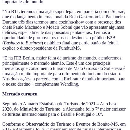
importantes do mundo.
“Na BTL teremos uma ação super legal, em parceria com o Sebrae,
que é o lançamento internacional da Rota Gastronômica Pantaneira.
Durante três dias teremos uma cozinha-show com a presença dos
chefs Paulo Machado e Moacir Sobral que vão apresentar algumas
delícias, especialmente das pousadas pantaneiras. Termos a
oportunidade de promover os nossos destinos ao público B2B
(
Business to Business
) e público final que participarão da feira”,
explica o diretor-presidente da FundturMS.
“E na ITB Berlin, maior feira de turismo do mundo, atenderemos
principalmente o mercado alemão. Este é um dos principais
mercados que consomem o turismo de Mato Grosso do Sul e essa é
uma ação muito importante para o fomento do turismo do estado.
Nas duas ações, a parceria com a Embratur é muito importante para
o nosso destino”, complementa Wendling.
Mercado europeu
Segundo o Anuário Estatístico de Turismo de 2021 – Ano base
2020, do Ministério do Turismo, a Alemanha foi o 7º maior emissor
de turistas internacionais para o Brasil e Portugal o 10º.
Conforme o Observatório do Turismo e Eventos de Bonito-MS, em
2022 a Alemanha foi o 3º maior emissor de turistas internacionais