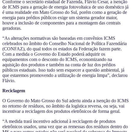
Conforme o secretário estadual de Fazenda, Flávio Cesar, a isenção
de ICMS para a geração de energia fotovoltaica de uso doméstico já
é uma realidade em Mato Grosso do Sul, porém como a geração de
energia para prédios públicos exige um sistema gerador maior,
houve a inclusão de componentes para a montagem das centrais
geradoras.
“As alterações normativas são baseadas em convênios ICMS
celebrados no âmbito do Conselho Nacional de Política Fazendária
(CONFAZ), do qual todos os estados da Federação fazem parte.
Com a medida o Governo do Estado poderá adquirir os
equipamentos com o desconto do ICMS, economizando na
aquisição dos produtos e também na conta de luz dos prédios
públicos estaduais. Isso tudo sem esquecer a questão ambiental, já
que estaremos promovendo a utilização de energia limpa”, declarou
Flávio.
Reciclagem
O Governo do Mato Grosso do Sul aderiu ainda a isenção do ICMS
no retorno de resíduos, no âmbito da logística reversa, ou seja, vai
incentivar a reciclagem dos produtos eletrônicos de forma geral.
“A medida trará incentivo adicional à reciclagem de produtos
eletrônicos usados, uma vez que as remessas dos resíduos dentro do
MS e para outros estados não será passível da cobrança do Imposto.