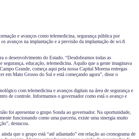
formação e avanços como telemedicina, segurança pública por
os avanços na implantação e a previsão da implantação de wi-fi
para o desenvolvimento do Estado. “Desdobramos todas as
de segurança, educação, telemedicina. Aquilo que a gente imaginava
 de Campo Grande, começa aqui pela nossa Capital Morena entregas
tecer em Mato Grosso do Sul e está começando agora”, disse o
nológico com telemedicina e avanços digitais na área de segurança e
entro de controle. Informamos o governador como está o avanço e
eunião foi apresentar o grupo Sonda ao governador. Na oportunidade,
ealmente funcionando como uma parceria, existe uma sinergia muito
ção”, destacou.
u ainda que o grupo está “até adiantado” em relação ao cronograma de