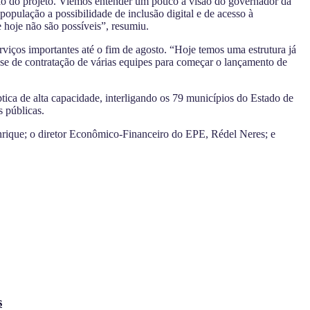
ão do projeto. Viemos entender um pouco a visão do governador da
população a possibilidade de inclusão digital e de acesso à
 hoje não são possíveis”, resumiu.
viços importantes até o fim de agosto. “Hoje temos uma estrutura já
e de contratação de várias equipes para começar o lançamento de
ptica de alta capacidade, interligando os 79 municípios do Estado de
s públicas.
nrique; o diretor Econômico-Financeiro do EPE, Rédel Neres; e
s