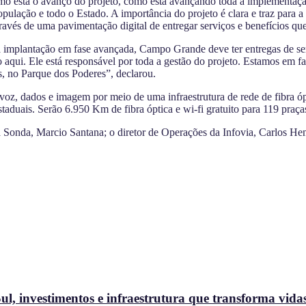
mo está o avanço do projeto, como está avançando toda a implementaç
opulação e todo o Estado. A importância do projeto é clara e traz para a 
ravés de uma pavimentação digital de entregar serviços e benefícios que
a implantação em fase avançada, Campo Grande deve ter entregas de ser
i. Ele está responsável por toda a gestão do projeto. Estamos em fas
, no Parque dos Poderes”, declarou.
e voz, dados e imagem por meio de uma infraestrutura de rede de fibra ó
aduais. Serão 6.950 Km de fibra óptica e wi-fi gratuito para 119 praça
 Sonda, Marcio Santana; o diretor de Operações da Infovia, Carlos He
l, investimentos e infraestrutura que transforma vida