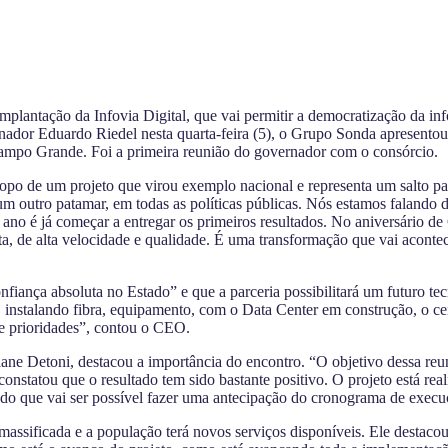
lantação da Infovia Digital, que vai permitir a democratização da in
dor Eduardo Riedel nesta quarta-feira (5), o Grupo Sonda apresentou 
Campo Grande. Foi a primeira reunião do governador com o consórcio.
copo de um projeto que virou exemplo nacional e representa um salto 
m outro patamar, em todas as políticas públicas. Nós estamos falando 
e ano é já começar a entregar os primeiros resultados. No aniversário
ita, de alta velocidade e qualidade. É uma transformação que vai acon
ança absoluta no Estado” e que a parceria possibilitará um futuro tec
 instalando fibra, equipamento, com o Data Center em construção, o c
e prioridades”, contou o CEO.
Eliane Detoni, destacou a importância do encontro. “O objetivo dessa r
constatou que o resultado tem sido bastante positivo. O projeto está r
odo que vai ser possível fazer uma antecipação do cronograma de execu
assificada e a população terá novos serviços disponíveis. Ele destaco