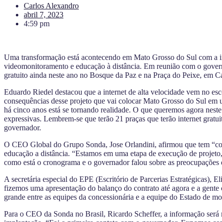
Carlos Alexandro
abril 7, 2023
4:59 pm
Uma transformação está acontecendo em Mato Grosso do Sul com a imp
videomonitoramento e educação à distância. Em reunião com o governa
gratuito ainda neste ano no Bosque da Paz e na Praça do Peixe, em 
Eduardo Riedel destacou que a internet de alta velocidade vem no es
consequências desse projeto que vai colocar Mato Grosso do Sul em u
há cinco anos está se tornando realidade. O que queremos agora nest
expressivas. Lembrem-se que terão 21 praças que terão internet gratu
governador.
O CEO Global do Grupo Sonda, Jose Orlandini, afirmou que tem “confi
educação a distância. “Estamos em uma etapa de execução de projeto,
como está o cronograma e o governador falou sobre as preocupações 
A secretária especial do EPE (Escritório de Parcerias Estratégicas), 
fizemos uma apresentação do balanço do contrato até agora e a gente 
grande entre as equipes da concessionária e a equipe do Estado de m
Para o CEO da Sonda no Brasil, Ricardo Scheffer, a informação será m