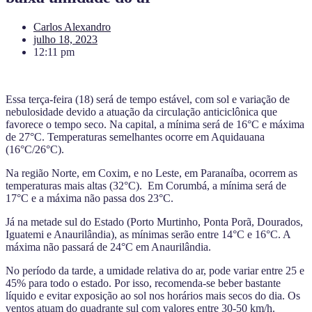
Carlos Alexandro
julho 18, 2023
12:11 pm
Essa terça-feira (18) será de tempo estável, com sol e variação de
nebulosidade devido a atuação da circulação anticiclônica que
favorece o tempo seco. Na capital, a mínima será de 16°C e máxima
de 27°C. Temperaturas semelhantes ocorre em Aquidauana
(16°C/26°C).
Na região Norte, em Coxim, e no Leste, em Paranaíba, ocorrem as
temperaturas mais altas (32°C). Em Corumbá, a mínima será de
17°C e a máxima não passa dos 23°C.
Já na metade sul do Estado (Porto Murtinho, Ponta Porã, Dourados,
Iguatemi e Anaurilândia), as mínimas serão entre 14°C e 16°C. A
máxima não passará de 24°C em Anaurilândia.
No período da tarde, a umidade relativa do ar, pode variar entre 25 e
45% para todo o estado. Por isso, recomenda-se beber bastante
líquido e evitar exposição ao sol nos horários mais secos do dia. Os
ventos atuam do quadrante sul com valores entre 30-50 km/h.